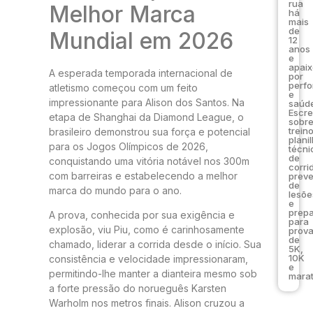
rua
Melhor Marca
há
mais
de
Mundial em 2026
12
anos
e
apai
A esperada temporada internacional de
por
perf
atletismo começou com um feito
e
impressionante para Alison dos Santos. Na
saúde
Escr
etapa de Shanghai da Diamond League, o
sobr
trein
brasileiro demonstrou sua força e potencial
plani
para os Jogos Olímpicos de 2026,
técni
de
conquistando uma vitória notável nos 300m
corri
com barreiras e estabelecendo a melhor
prev
de
marca do mundo para o ano.
lesõe
e
prep
A prova, conhecida por sua exigência e
para
explosão, viu Piu, como é carinhosamente
prov
de
chamado, liderar a corrida desde o início. Sua
5K,
10K
consistência e velocidade impressionaram,
e
permitindo-lhe manter a dianteira mesmo sob
marat
a forte pressão do norueguês Karsten
Warholm nos metros finais. Alison cruzou a