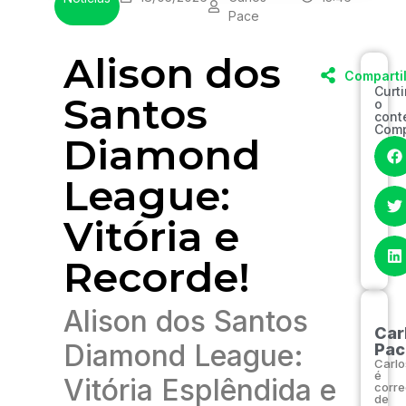
Pace
Alison dos
Comparti
Curt
Santos
o
cont
Comp
Diamond
League:
Vitória e
Recorde!
Alison dos Santos
Car
Diamond League:
Pac
Carlo
é
Vitória Esplêndida e
corre
de