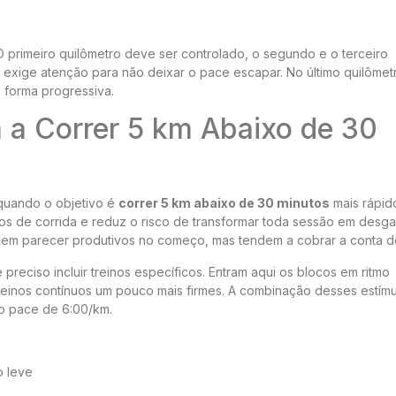
O primeiro quilômetro deve ser controlado, o segundo e o terceiro
o exige atenção para não deixar o pace escapar. No último quilômet
 forma progressiva.
 a Correr 5 km Abaixo de 30
quando o objetivo é
correr 5 km abaixo de 30 minutos
mais rápido
os de corrida e reduz o risco de transformar toda sessão em desga
odem parecer produtivos no começo, mas tendem a cobrar a conta d
preciso incluir treinos específicos. Entram aqui os blocos em ritmo
 treinos contínuos um pouco mais firmes. A combinação desses estím
do pace de 6:00/km.
o leve