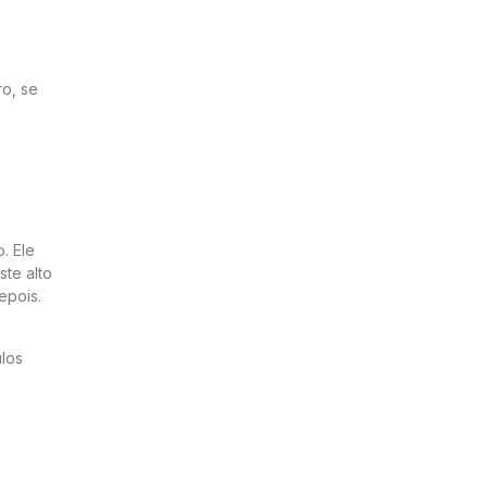
ro, se
. Ele
ste alto
epois.
ulos