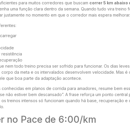
suficientes para muitos corredores que buscam
correr 5 km abaixo 
enha uma função clara dentro da semana. Quando tudo vira treino f
ar justamente no momento em que o corredor mais espera melhorar
erentes:
carregar
locidade
resistência
recuperação
 nem todo treino precisa ser sofrido para funcionar. Os dias leves
o corpo da meta e os intervalados desenvolvem velocidade. Mas é 
le que boa parte da adaptação acontece.
is conhecidas em planos de corrida para amadores, resume bem ess
 se não estiver bem descansado”. A frase reforça um ponto central 
: os treinos intensos só funcionam quando há base, recuperação e 
lo.
er no Pace de 6:00/km