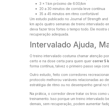
3 x 1 km próximo de 6:00/km
20 a 30 minutos de corrida leve contínua
35 a 45 minutos em ritmo confortável
Um estudo publicado no Journal of Strength an
km após quatro semanas de treino intervalado em
deva fazer tiros fortes o tempo todo. Ele mostr
recuperação adequada.
Intervalado Ajuda, M
O treino intervalado costuma chamar atenção po
certo e na dose certa para quem quer
correr 5 
forma contínua, talvez o primeiro passo seja con
Outro estudo, feito com corredores recreaciona
protocolo melhorou variáveis relacionadas ao
estratégia de ritmo ou no desempenho geral no te
Na prática, o corredor deve tratar os tiros com
treinamento. Isso porque um treino intervalado b
demais, sem recuperação, podem aumentar fadiga