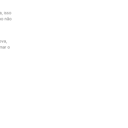
, isso
tmo não
ova,
rmar o