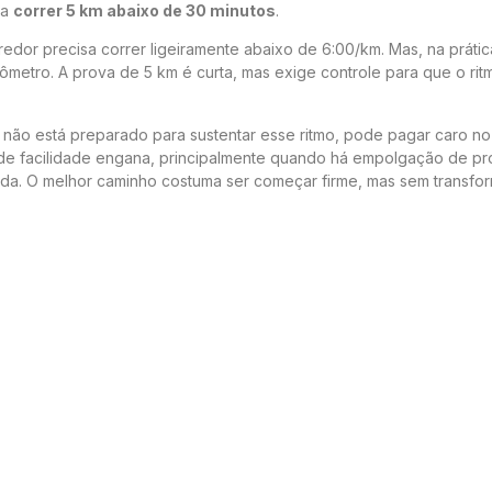
ca
correr 5 km abaixo de 30 minutos
.
edor precisa correr ligeiramente abaixo de 6:00/km. Mas, na prática
lômetro. A prova de 5 km é curta, mas exige controle para que o ri
não está preparado para sustentar esse ritmo, pode pagar caro no
al de facilidade engana, principalmente quando há empolgação de pr
ada. O melhor caminho costuma ser começar firme, mas sem transfo