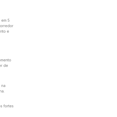
o em 5
corredor
ento e
momento
er de
 na
ha.
s fortes