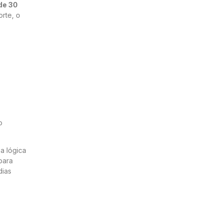
de 30
orte, o
.
o
a lógica
para
dias