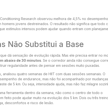
d Conditioning Research observou melhora de 4,5% no desempenh
 homens jovens destreinados. O resultado não significa que todo 
a que estímulos intensos podem ajudar quando entram com planejam
as Não Substitui a Base
rque dá sensação de evolução rápida. Mas ele precisa entrar no 
km abaixo de 30 minutos
. Se o corredor ainda não consegue corr
struir regularidade antes de pensar em sessões muito puxadas.
is, analisou quatro semanas de HIIT com duas sessões semanais. O
 desempenho de endurance, mas não foi acompanhado por mudanças
ste de 5 km. Ou seja, intensidade ajuda, mas não faz milagre sozin
o uma ferramenta dentro da semana, não como o centro de todo o
em feito pode ajudar muito na evolução dos 5 km. Dois ou três treino
, desconfortos e risco de lesão.