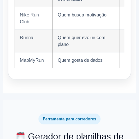
Nike Run
Quem busca motivação
Treino
Club
Runna
Quem quer evoluir com
Planos
plano
MapMyRun
Quem gosta de dados
Métric
Ferramenta para corredores
Gerador de planilhas de