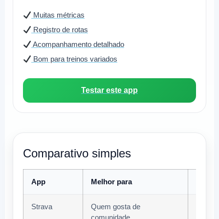
Muitas métricas
Registro de rotas
Acompanhamento detalhado
Bom para treinos variados
Testar este app
Comparativo simples
App
Melhor para
Desta
Strava
Quem gosta de
Rede s
comunidade
desafi