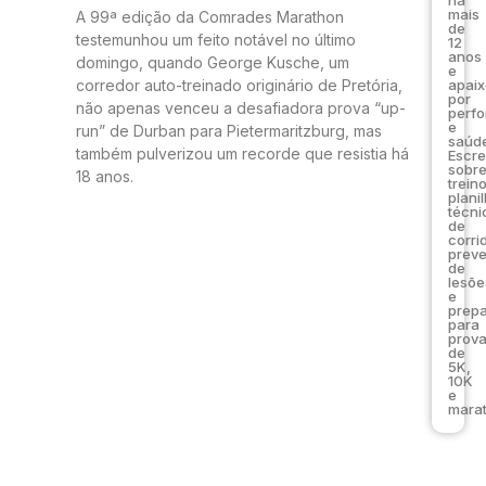
mais
A 99ª edição da Comrades Marathon
de
testemunhou um feito notável no último
12
anos
domingo, quando George Kusche, um
e
apai
corredor auto-treinado originário de Pretória,
por
não apenas venceu a desafiadora prova “up-
perf
e
run” de Durban para Pietermaritzburg, mas
saúde
também pulverizou um recorde que resistia há
Escr
sobr
18 anos.
trein
plani
técni
de
corri
prev
de
lesõe
e
prep
para
prov
de
5K,
10K
e
marat