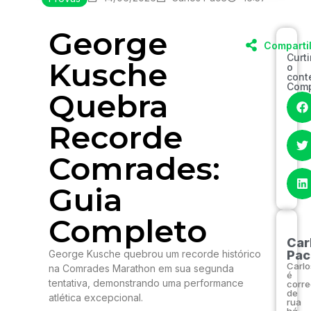
George
Comparti
Curt
Kusche
o
cont
Comp
Quebra
Recorde
Comrades:
Guia
Completo
Car
George Kusche quebrou um recorde histórico
Pac
Carlo
na Comrades Marathon em sua segunda
é
tentativa, demonstrando uma performance
corre
de
atlética excepcional.
rua
há