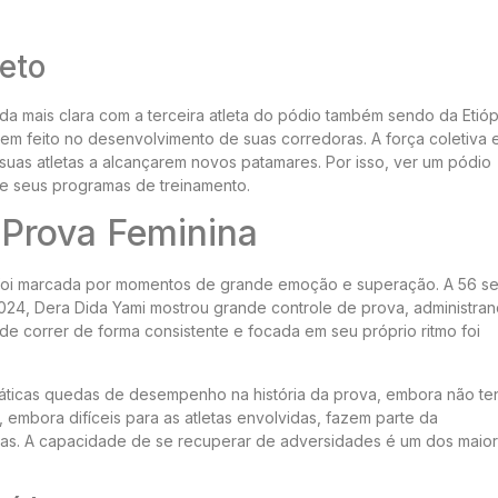
eto
a mais clara com a terceira atleta do pódio também sendo da Etiópi
 tem feito no desenvolvimento de suas corredoras. A força coletiva 
 suas atletas a alcançarem novos patamares. Por isso, ver um pódio
 de seus programas de treinamento.
 Prova Feminina
foi marcada por momentos de grande emoção e superação. A 56 s
024, Dera Dida Yami mostrou grande controle de prova, administra
de correr de forma consistente e focada em seu próprio ritmo foi
áticas quedas de desempenho na história da prova, embora não te
 embora difíceis para as atletas envolvidas, fazem parte da
onas. A capacidade de se recuperar de adversidades é um dos maio