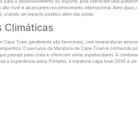
s para o desenvolvimento do esporte, pois oferecem uma platafor
 alto nível e alcançarem reconhecimento internacional. Além disso,
, criando um impacto positivo além das pistas.
 Climáticas
em Cape Town geralmente são favoráveis, com temperaturas amena
desempenhos. O percurso da Maratona de Cape Town é conhecido po
que passam pela costa e oferecem vistas espetaculares. A combin
rna a experiência única. Portanto, a maratona cape town 2026 é um