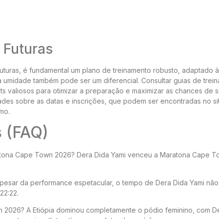
 Futuras
futuras, é fundamental um plano de treinamento robusto, adaptado 
 à umidade também pode ser um diferencial. Consultar guias de trei
ts valiosos para otimizar a preparação e maximizar as chances de 
es sobre as datas e inscrições, que podem ser encontradas no site
smo.
s (FAQ)
ratona Cape Town 2026? Dera Dida Yami venceu a Maratona Cape 
esar da performance espetacular, o tempo de Dera Dida Yami não
22:22.
m 2026? A Etiópia dominou completamente o pódio feminino, com D