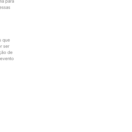
ma para
 essas
s que
r ser
ação de
 evento