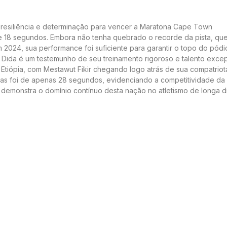
u resiliência e determinação para vencer a Maratona Cape Town
s e 18 segundos. Embora não tenha quebrado o recorde da pista, qu
 2024, sua performance foi suficiente para garantir o topo do pód
a Dida é um testemunho de seu treinamento rigoroso e talento excep
tiópia, com Mestawut Fikir chegando logo atrás de sua compatriot
etas foi de apenas 28 segundos, evidenciando a competitividade da
 demonstra o domínio contínuo desta nação no atletismo de longa di