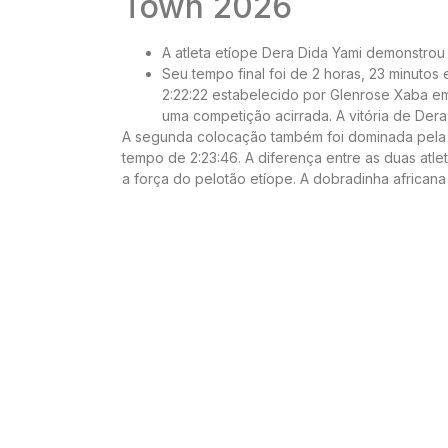
Town 2026
A atleta etíope Dera Dida Yami demonstro
Seu tempo final foi de 2 horas, 23 minuto
2:22:22 estabelecido por Glenrose Xaba em
uma competição acirrada. A vitória de Der
A segunda colocação também foi dominada pela E
tempo de 2:23:46. A diferença entre as duas atl
a força do pelotão etíope. A dobradinha africana