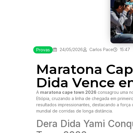
24/05/2026
Carlos Pace
15:47
Provas
Maratona Cap
Dida Vence em
A
maratona cape town 2026
consagrou uma nov
Etiópia, cruzando a linha de chegada em primei
resultados impressionantes, destacando a força 
mundial de corridas de longa distância.
Dera Dida Yami Conqu