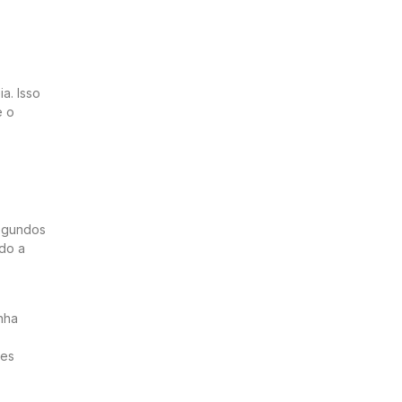
a. Isso
e o
egundos
ndo a
nha
res