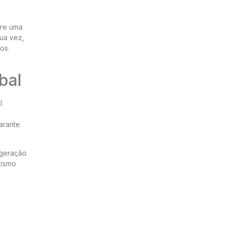
ere uma
ua vez,
os.
bal
.
arante
 geração
tismo