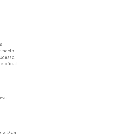
às
namento
sucesso.
 oficial
Town
era Dida