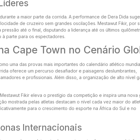
Líderes
e durante a maior parte da corrida. A performance de Dera Dida sug
ocidade de cruzeiro sem grandes oscilações. Mestawut Fikir, por s
essão até o final, disputando a liderança até os últimos quilômetr
o à parte para os espectadores.
na Cape Town no Cenário Glo
o uma das provas mais importantes do calendário atlético mundial
corrida oferece um percurso desafiador e paisagens deslumbrantes,
madores e profissionais. Além disso, a organização de alto nível g
 Mestawut Fikir eleva o prestígio da competição e inspira uma nova
ão mostrada pelas atletas destacam o nível cada vez maior do atle
ificativamente para o crescimento do esporte na África do Sul e no
onas Internacionais