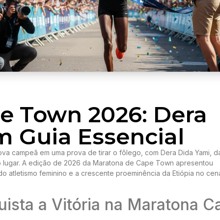
e Town 2026: Dera
 Guia Essencial
a campeã em uma prova de tirar o fôlego, com Dera Dida Yami, d
ro lugar. A edição de 2026 da Maratona de Cape Town apresentou
do atletismo feminino e a crescente proeminência da Etiópia no cen
ista a Vitória na Maratona C