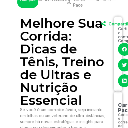
Pace
Melhore Sua
Comparti
Curt
Corrida:
o
cont
Comp
Dicas de
Tênis, Treino
de Ultras e
Nutrição
Essencial
Car
Se você é um corredor ávido, seja iniciante
Pac
Carlo
em trilhas ou um veterano de ultra-distâncias,
é
sempre há novas estratégias e insights para
corre
de
elevar seu desempenho e tornar a