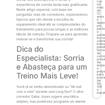
rua
há
experiência de corrida ainda mais gratificante.
mais
Neste artigo especial, com base em
de
12
perguntas reais de corredores, exploraremos
anos
tópicos que vão desde a escolha do
e
apai
equipamento ideal até as complexidades do
por
perf
treinamento para provas longas e as melhores
e
táticas de nutrição. Prepare-se para aprender,
saúde
Escr
motivar-se e transformar sua corrida!
sobr
trein
Dica do
plani
técni
de
Especialista: Sorria
corri
prev
de
e Abasteça para um
lesõe
e
prep
Treino Mais Leve!
para
prov
de
5K,
10K
Você já se sentiu desmotivado ou “de mal
e
com a vida” durante uma Long Run? O ultra-
marat
corredor Gabe Joyes sugere uma tática
simples, mas poderosa: programe um alarme