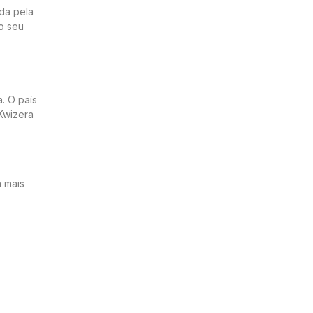
da pela
o seu
. O país
 Kwizera
 mais