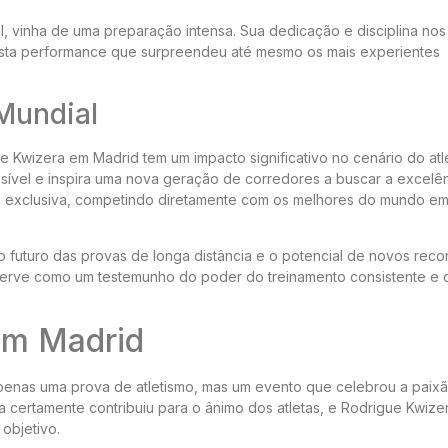
, vinha de uma preparação intensa. Sua dedicação e disciplina nos 
nesta performance que surpreendeu até mesmo os mais experientes
Mundial
 Kwizera em Madrid tem um impacto significativo no cenário do atl
ssível e inspira uma nova geração de corredores a buscar a excelên
a exclusiva, competindo diretamente com os melhores do mundo e
o futuro das provas de longa distância e o potencial de novos rec
serve como um testemunho do poder do treinamento consistente e 
em Madrid
apenas uma prova de atletismo, mas um evento que celebrou a paix
la certamente contribuiu para o ânimo dos atletas, e Rodrigue Kwize
 objetivo.