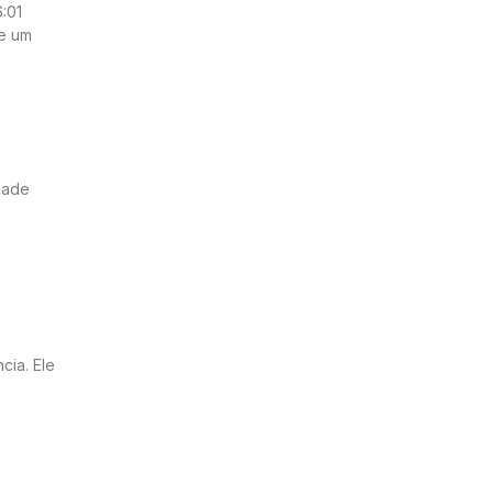
:01
ue um
idade
cia. Ele