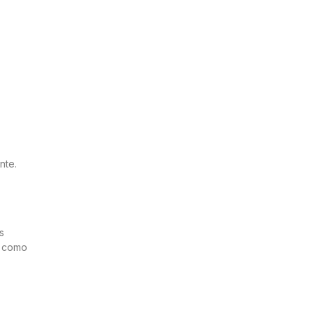
nte.
s
s como