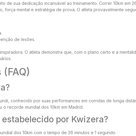
eto de sua dedicação incansável ao treinamento. Correr 10km em 26
o, força mental e estratégia de prova. O atleta provavelmente seg
a.
venção de lesões.
é inspiradora. O atleta demonstra que, com o plano certo e a mental
ários.
s (FAQ)
ra?
rundi, conhecido por suas performances em corridas de longa distân
u o recorde mundial dos 10km em Madrid.
e estabelecido por Kwizera?
undial dos 10km com o tempo de 26 minutos e 1 segundo.