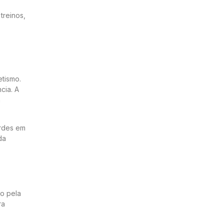
treinos,
etismo.
cia. A
m
ordes em
da
ão pela
ra