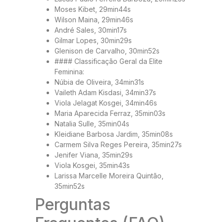
Moses Kibet, 29min44s
Wilson Maina, 29min46s
André Sales, 30min17s
Gilmar Lopes, 30min29s
Glenison de Carvalho, 30min52s
#### Classificação Geral da Elite
Feminina:
Núbia de Oliveira, 34min31s
Vaileth Adam Kisdasi, 34min37s
Viola Jelagat Kosgei, 34min46s
Maria Aparecida Ferraz, 35min03s
Natalia Sulle, 35min04s
Kleidiane Barbosa Jardim, 35min08s
Carmem Silva Reges Pereira, 35min27s
Jenifer Viana, 35min29s
Viola Kosgei, 35min43s
Larissa Marcelle Moreira Quintão,
35min52s
Perguntas