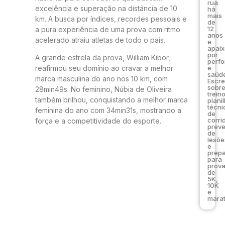
rua
excelência e superação na distância de 10
há
mais
km. A busca por índices, recordes pessoais e
de
12
a pura experiência de uma prova com ritmo
anos
acelerado atraiu atletas de todo o país.
e
apai
por
A grande estrela da prova, William Kibor,
perf
e
reafirmou seu domínio ao cravar a melhor
saúde
marca masculina do ano nos 10 km, com
Escr
sobr
28min49s. No feminino, Núbia de Oliveira
trein
também brilhou, conquistando a melhor marca
plani
técni
feminina do ano com 34min31s, mostrando a
de
corri
força e a competitividade do esporte.
prev
de
lesõe
e
prep
para
prov
de
5K,
10K
e
marat