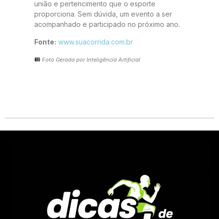
união e pertencimento que o esporte
proporciona. Sem dúvida, um evento a ser
acompanhado e participado no próximo ano.
Fonte:
www.suacorrida.com.br
Foto Gerada por Inteligência Artificial