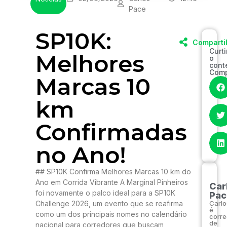
Pace
SP10K:
Comparti
Curt
Melhores
o
cont
Comp
Marcas 10
km
Confirmadas
no Ano!
## SP10K Confirma Melhores Marcas 10 km do
Ano em Corrida Vibrante A Marginal Pinheiros
Car
foi novamente o palco ideal para a SP10K
Pac
Challenge 2026, um evento que se reafirma
Carlo
é
como um dos principais nomes no calendário
corre
de
nacional para corredores que buscam