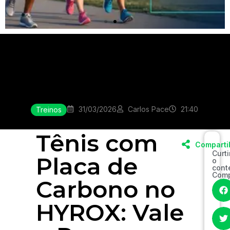
Clique
aqui
31/03/2026
Carlos Pace
21:40
Treinos
Tênis com
Comparti
Curt
Placa de
o
cont
Comp
Carbono no
HYROX: Vale