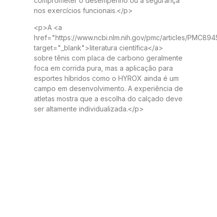
comprometer o desempenho ou a segurança
nos exercícios funcionais.</p>
<p>A <a
href="https://www.ncbi.nlm.nih.gov/pmc/articles/PMC894
target="_blank">literatura científica</a>
sobre tênis com placa de carbono geralmente
foca em corrida pura, mas a aplicação para
esportes híbridos como o HYROX ainda é um
campo em desenvolvimento. A experiência de
atletas mostra que a escolha do calçado deve
ser altamente individualizada.</p>