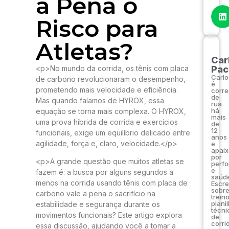
a Pena o
Risco para
Atletas?
Car
<p>No mundo da corrida, os tênis com placa
Pac
Carlo
de carbono revolucionaram o desempenho,
é
prometendo mais velocidade e eficiência.
corre
de
Mas quando falamos de HYROX, essa
rua
há
equação se torna mais complexa. O HYROX,
mais
uma prova híbrida de corrida e exercícios
de
12
funcionais, exige um equilíbrio delicado entre
anos
agilidade, força e, claro, velocidade.</p>
e
apai
por
<p>A grande questão que muitos atletas se
perf
e
fazem é: a busca por alguns segundos a
saúde
menos na corrida usando tênis com placa de
Escr
sobr
carbono vale a pena o sacrifício na
trein
plani
estabilidade e segurança durante os
técni
movimentos funcionais? Este artigo explora
de
corri
essa discussão, ajudando você a tomar a