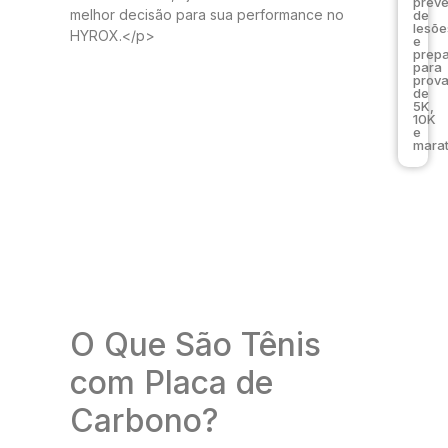
prev
melhor decisão para sua performance no
de
lesõe
HYROX.</p>
e
prep
para
prov
de
5K,
10K
e
marat
O Que São Tênis
com Placa de
Carbono?