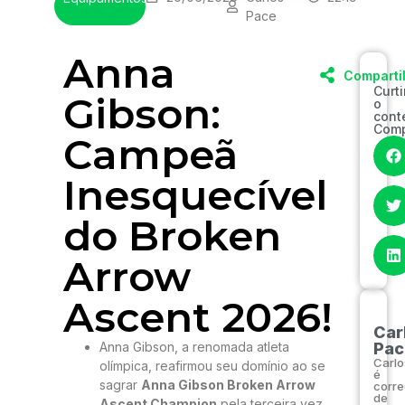
Pace
Anna
Comparti
Curt
Gibson:
o
cont
Comp
Campeã
Inesquecível
do Broken
Arrow
Ascent 2026!
Car
Anna Gibson, a renomada atleta
Pac
Carlo
olímpica, reafirmou seu domínio ao se
é
sagrar
Anna Gibson Broken Arrow
corre
de
Ascent Champion
pela terceira vez