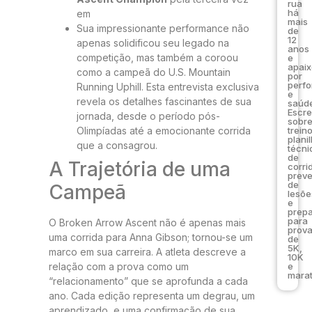
rua
há
em
mais
Sua impressionante performance não
de
12
apenas solidificou seu legado na
anos
competição, mas também a coroou
e
apai
como a campeã do U.S. Mountain
por
perf
Running Uphill. Esta entrevista exclusiva
e
revela os detalhes fascinantes de sua
saúde
Escr
jornada, desde o período pós-
sobr
Olimpíadas até a emocionante corrida
trein
plani
que a consagrou.
técni
de
A Trajetória de uma
corri
prev
de
Campeã
lesõe
e
prep
para
O Broken Arrow Ascent não é apenas mais
prov
uma corrida para Anna Gibson; tornou-se um
de
5K,
marco em sua carreira. A atleta descreve a
10K
relação com a prova como um
e
marat
“relacionamento” que se aprofunda a cada
ano. Cada edição representa um degrau, um
aprendizado, e uma confirmação de sua