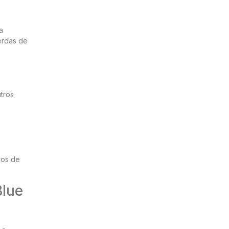
a
perdas de
utros
vos de
Blue