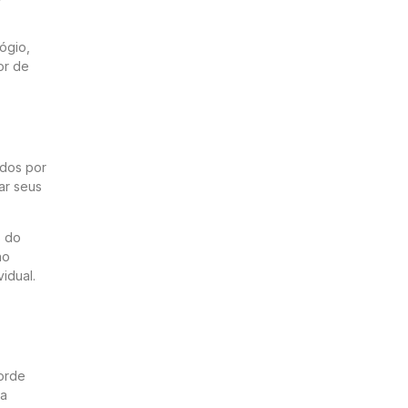
ógio,
or de
ados por
ar seus
s do
no
idual.
corde
 a