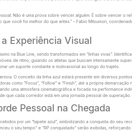
ssoal. Não é uma prova sobre vencer alguém. É sobre vencer o rel
do que você foi melhor do que antes.” – Fabio Mitsumori, coordenad
 a Experiência Visual
smo na Blue Line, sendo transformados em “linhas vivas”. Identific
móveis de ritmo, guiando os atletas que buscam intensamente super
onar um suporte constante e motivacional ao longo do trajeto.
mersiva. O conceito da linha azul estará presente em diversos ponto
oras como “Focus”, “Follow” e “Finish”, até a própria demarcação 
iando uma atmosfera cinematográfica e focada na performance indiv
a de que cada corredor está em uma jornada pessoal de superação.
orde Pessoal na Chegada
recebidos por um “tapete azul”, simbolizando a conquista do seu re
ceu o seu tempo” e “RP conquistado” serão exibidas, reforçando