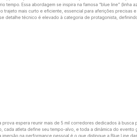
io tempo. Essa abordagem se inspira na famosa “blue line” (linha az
 trajeto mais curto e eficiente, essencial para aferições precisas e
sse detalhe técnico é elevado à categoria de protagonista, definind
a prova espera reunir mais de 5 mil corredores dedicados à busca 
 cada atleta define seu tempo-alvo, e toda a dinâmica do evento 
sa imersão na performance pessoal é o que distingue a Blue Line da