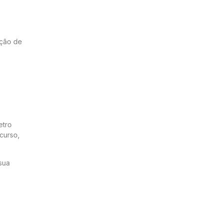
ação de
etro
curso,
 sua