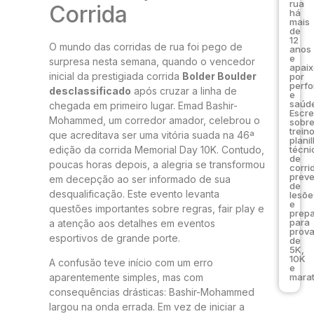
rua
Corrida
há
mais
de
12
O mundo das corridas de rua foi pego de
anos
e
surpresa nesta semana, quando o vencedor
apai
inicial da prestigiada corrida
Bolder Boulder
por
perf
desclassificado
após cruzar a linha de
e
saúde
chegada em primeiro lugar. Emad Bashir-
Escr
Mohammed, um corredor amador, celebrou o
sobr
trein
que acreditava ser uma vitória suada na 46ª
plani
edição da corrida Memorial Day 10K. Contudo,
técni
de
poucas horas depois, a alegria se transformou
corri
prev
em decepção ao ser informado de sua
de
desqualificação. Este evento levanta
lesõe
e
questões importantes sobre regras, fair play e
prep
para
a atenção aos detalhes em eventos
prov
esportivos de grande porte.
de
5K,
10K
A confusão teve início com um erro
e
marat
aparentemente simples, mas com
consequências drásticas: Bashir-Mohammed
largou na onda errada. Em vez de iniciar a