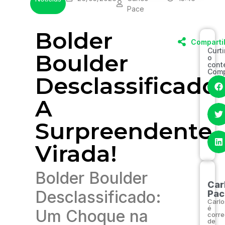
Pace
Bolder
Comparti
Curt
Boulder
o
cont
Comp
Desclassificado:
A
Surpreendente
Virada!
Bolder Boulder
Car
Desclassificado:
Pac
Carlo
é
Um Choque na
corre
de