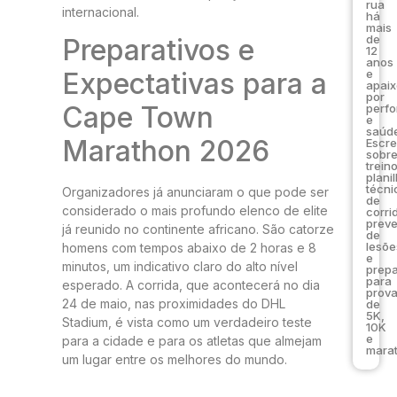
rua
internacional.
há
mais
de
Preparativos e
12
anos
e
Expectativas para a
apai
por
Cape Town
perf
e
saúde
Marathon 2026
Escr
sobr
trein
plani
técni
Organizadores já anunciaram o que pode ser
de
considerado o mais profundo elenco de elite
corri
prev
já reunido no continente africano. São catorze
de
lesõe
homens com tempos abaixo de 2 horas e 8
e
minutos, um indicativo claro do alto nível
prep
para
esperado. A corrida, que acontecerá no dia
prov
24 de maio, nas proximidades do DHL
de
5K,
Stadium, é vista como um verdadeiro teste
10K
e
para a cidade e para os atletas que almejam
marat
um lugar entre os melhores do mundo.