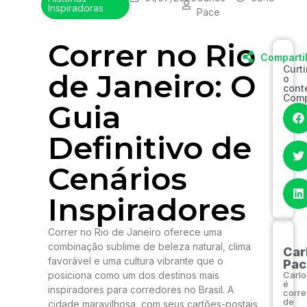
Inspiradoras
Pace
Correr no Rio
Comparti
Curt
de Janeiro: O
o
cont
Comp
Guia
Definitivo de
Cenários
Inspiradores
Correr no Rio de Janeiro oferece uma
combinação sublime de beleza natural, clima
Car
favorável e uma cultura vibrante que o
Pac
posiciona como um dos destinos mais
Carlo
é
inspiradores para corredores no Brasil. A
corre
de
cidade maravilhosa, com seus cartões-postais