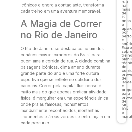
rua
icônicos e energia contagiante, transforma
há
mais
cada treino em uma aventura memorável.
de
12
A Magia de Correr
anos
e
apai
no Rio de Janeiro
por
perf
e
saúde
Escr
O Rio de Janeiro se destaca como um dos
sobr
cenários mais inspiradores do Brasil para
trein
plani
quem ama a corrida de rua. A cidade combina
técni
de
paisagens icônicas, clima ameno durante
corri
grande parte do ano e uma forte cultura
prev
de
esportiva que se reflete no cotidiano dos
lesõe
cariocas. Correr pela capital fluminense é
e
prep
muito mais do que apenas praticar atividade
para
prov
física; é mergulhar em uma experiência única
de
onde praias famosas, monumentos
5K,
10K
mundialmente reconhecidos, montanhas
e
marat
imponentes e áreas verdes se entrelaçam em
cada percurso.