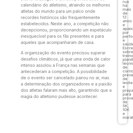
rua
calendário do atletismo, atraindo os melhores
há
mais
atletas do mundo para um palco onde
de
12
recordes históricos são frequentemente
anos
estabelecidos. Neste ano, a competição não
e
apai
decepcionou, proporcionando um espetáculo
por
inesquecível para os fãs presentes e para
perf
e
aqueles que acompanharam de casa.
saúde
Escr
sobr
A organização do evento precisou superar
trein
desafios climáticos, já que uma onda de calor
plani
técni
intenso assolou a França nas semanas que
de
corri
antecederam a competição. A possibilidade
prev
de o evento ser cancelado pairou no ar, mas
de
lesõe
a determinação dos organizadores e a paixão
e
dos atletas falaram mais alto, garantindo que a
prep
para
magia do atletismo pudesse acontecer.
prov
de
5K,
10K
e
marat