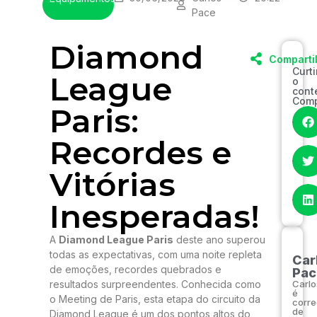
Pace
Diamond
Comparti
Curt
League
o
cont
Comp
Paris:
Recordes e
Vitórias
Inesperadas!
A
Diamond League Paris
deste ano superou
todas as expectativas, com uma noite repleta
Car
de emoções, recordes quebrados e
Pac
resultados surpreendentes. Conhecida como
Carlo
é
o Meeting de Paris, esta etapa do circuito da
corre
de
Diamond League é um dos pontos altos do