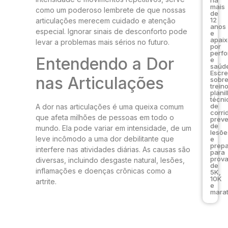
mais
como um poderoso lembrete de que nossas
de
12
articulações merecem cuidado e atenção
anos
especial. Ignorar sinais de desconforto pode
e
apai
levar a problemas mais sérios no futuro.
por
perf
Entendendo a Dor
e
saúde
Escr
nas Articulações
sobr
trein
plani
técni
de
A dor nas articulações é uma queixa comum
corri
que afeta milhões de pessoas em todo o
prev
de
mundo. Ela pode variar em intensidade, de um
lesõe
leve incômodo a uma dor debilitante que
e
prep
interfere nas atividades diárias. As causas são
para
prov
diversas, incluindo desgaste natural, lesões,
de
inflamações e doenças crônicas como a
5K,
10K
artrite.
e
marat