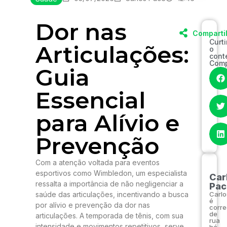
Dor nas
Comparti
Curt
Articulações:
o
cont
Comp
Guia
Essencial
para Alívio e
Prevenção
Com a atenção voltada para eventos
esportivos como Wimbledon, um especialista
Car
ressalta a importância de não negligenciar a
Pac
saúde das articulações, incentivando a busca
Carlo
é
por alívio e prevenção da dor nas
corre
de
articulações. A temporada de tênis, com sua
rua
intensidade e movimentos repetitivos, serve
há