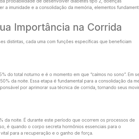
 da probabilidade de desenvolver diabetes tipo 2, doenças
er a imunidade e a consolidação da memória, elementos fundament
ua Importância na Corrida
ses distintas, cada uma com funções específicas que beneficiam
e 5% do total noturno e é o momento em que “caímos no sono”. Em s
50% da noite. Essa etapa é fundamental para a consolidação da m
esponsável por aprimorar sua técnica de corrida, tornando seus mov
% da noite. É durante este período que ocorrem os processos de
sso, é quando o corpo secreta hormônios essenciais para o
vital para a recuperação e o ganho de força.