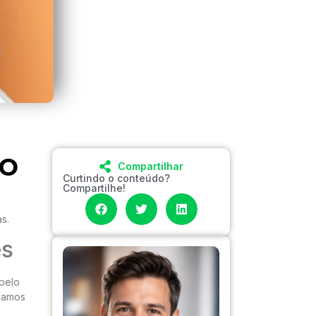
do
Compartilhar
Curtindo o conteúdo?
Compartilhe!
s.
es
 pelo
rsamos