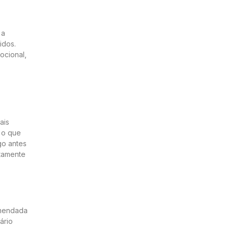
 a
idos.
ocional,
ais
 o que
go antes
atamente
omendada
ário