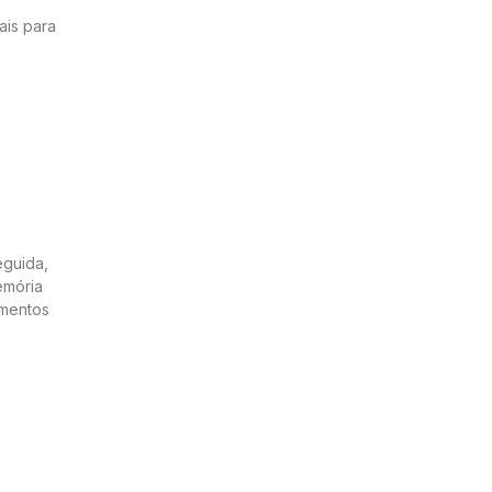
ais para
eguida,
emória
imentos