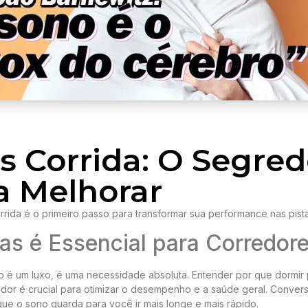
s Corrida: O Segre
ra Melhorar
rida é o primeiro passo para transformar sua performance nas pista
as é Essencial para Corredor
o é um luxo, é uma necessidade absoluta. Entender por que dormir
redor é crucial para otimizar o desempenho e a saúde geral. Conve
e o sono guarda para você ir mais longe e mais rápido.