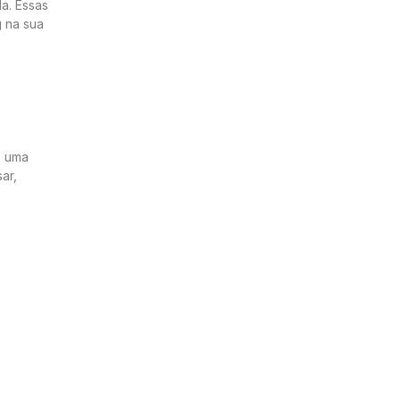
da. Essas
g na sua
, uma
ar,