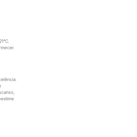
21°C.
rmecer.
elência.
e
escanso,
bestime