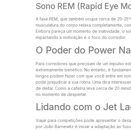
Sono REM (Rapid Eye M
A fase REM, que também ocupa cerca de 20-25% 
musculatura do corpo relaxa completamente, co
Embora pareça um momento de inatividade, o so
impactando a motivação e o foco do corredor.
O Poder do Power Nap
Para corredores que precisam de um impulso ext
extremamente benéfico. No entanto, é fundamenta
longos podem fazer com que você entre em sono
pode prejudicar a sua rotina. Uma dica interess
de deitar. Como a cafeína leva cerca de 20 minu
no momento de despertar.
Lidando com o Jet L
Viajar para competições pode apresentar o desaf
por João Barnewitz é iniciar a adaptação ao fuso