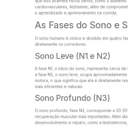
que isso acarreta riscos sérios, como o aumento
cardiovasculares, Alzheimer, além de compromet
o aprendizado e aprimoramento na corrida.
As Fases do Sono e S
O sono humano é cíclico e dividido em quatro fa
diretamente os corredores.
Sono Leve (N1 e N2)
A fase N1, o início do sono, representa cerca d
a fase N2, o sono leve, ocupa aproximadamente 
motora, o que significa que ela é diretamente r
mais eficientes e naturais.
Sono Profundo (N3)
O sono profundo, fase N3, corresponde a 20-25
recuperação muscular mais importantes. Além di
desenvolvimento e reparo, como a testosterona, 