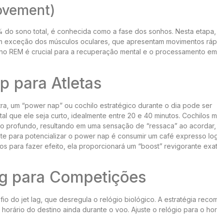
ovement)
do sono total, é conhecida como a fase dos sonhos. Nesta etapa,
m exceção dos músculos oculares, que apresentam movimentos ráp
no REM é crucial para a recuperação mental e o processamento em
 para Atletas
ra, um “power nap” ou cochilo estratégico durante o dia pode ser
l que ele seja curto, idealmente entre 20 e 40 minutos. Cochilos m
 profundo, resultando em uma sensação de “ressaca” ao acordar,
ante para potencializar o power nap é consumir um café expresso lo
tos para fazer efeito, ela proporcionará um “boost” revigorante ex
ag para Competições
io do jet lag, que desregula o relógio biológico. A estratégia rec
 horário do destino ainda durante o voo. Ajuste o relógio para o hor