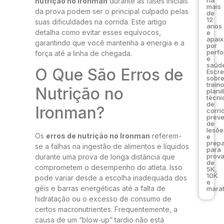
nutrição no Ironman
durante as fases iniciais
mais
da prova podem ser o principal culpado pelas
de
12
suas dificuldades na corrida. Este artigo
anos
detalha como evitar esses equívocos,
e
apai
garantindo que você mantenha a energia e a
por
perf
força até a linha de chegada.
e
saúde
O Que São Erros de
Escr
sobr
trein
Nutrição no
plani
técni
de
Ironman?
corri
prev
de
lesõe
Os
erros de nutrição no Ironman
referem-
e
prep
se a falhas na ingestão de alimentos e líquidos
para
prov
durante uma prova de longa distância que
de
comprometem o desempenho do atleta. Isso
5K,
10K
pode variar desde a escolha inadequada dos
e
géis e barras energéticas até a falta de
marat
hidratação ou o excesso de consumo de
certos macronutrientes. Frequentemente, a
causa de um “blow-up” tardio não está