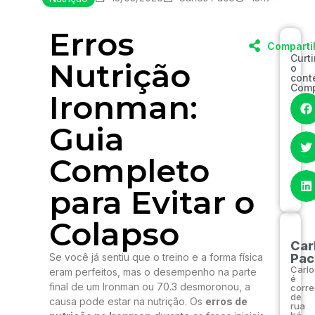
Erros
Comparti
Curt
Nutrição
o
cont
Comp
Ironman:
Guia
Completo
para Evitar o
Colapso
Car
Se você já sentiu que o treino e a forma física
Pac
Carlo
eram perfeitos, mas o desempenho na parte
é
final de um Ironman ou 70.3 desmoronou, a
corre
de
causa pode estar na nutrição. Os
erros de
rua
há