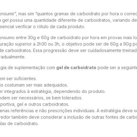
onsumir”, mas sim “quantos gramas de carboidrato por hora o corre
ada gel possui uma quantidade diferente de carboidratos, variando d
sencial verificar o rótulo de cada produto.
onsumo entre 30g e 60g de carboidrato por hora em provas mais lo
uração superior a 2h30 ou 3h, o objetivo pode ser de 60g a 90g po
 de carboidratos. Essa progressão deve ser cuidadosamente treinad
radualmente.
tégia de suplementação com
gel de carboidrato
pode ser a seguint
em ser suficientes.
éis costumam ser mais adequados.
r integrados à estratégia, dependendo do produto.
odem ser necessários, se bem tolerados.
rtiva, gel e outros carboidratos.
nas referências e não prescrições individuais. A estratégia deve s
redor também deve considerar a inclusão de outras fontes de carbo
las de carboidrato.