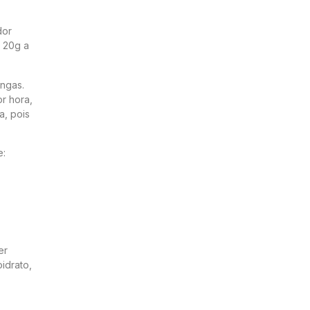
dor
e 20g a
ngas.
r hora,
a, pois
e:
er
idrato,