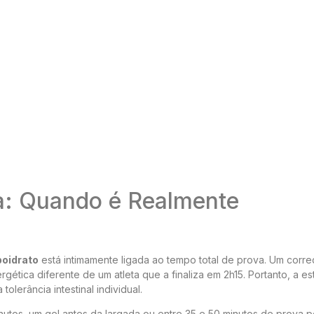
a: Quando é Realmente
boidrato
está intimamente ligada ao tempo total de prova. Um corr
tica diferente de um atleta que a finaliza em 2h15. Portanto, a es
olerância intestinal individual.
utos, um gel antes da largada ou entre 35 e 50 minutos de prova 