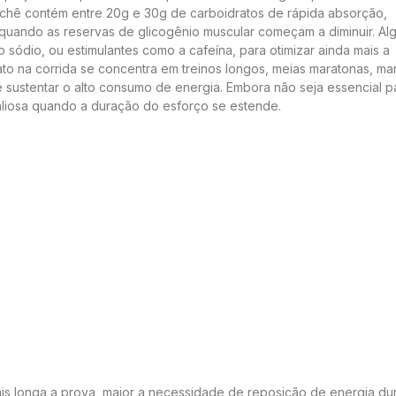
sachê contém entre 20g e 30g de carboidratos de rápida absorção,
 quando as reservas de glicogênio muscular começam a diminuir. Al
 sódio, ou estimulantes como a cafeína, para otimizar ainda mais a
ato na corrida se concentra em treinos longos, meias maratonas, ma
 sustentar o alto consumo de energia. Embora não seja essencial p
valiosa quando a duração do esforço se estende.
mais longa a prova, maior a necessidade de reposição de energia du