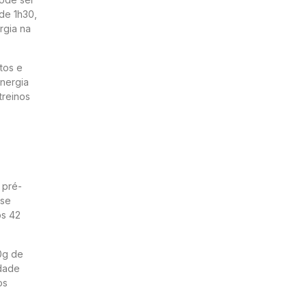
de 1h30,
rgia na
tos e
energia
treinos
 pré-
 se
os 42
0g de
idade
os