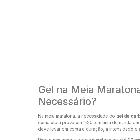
Gel na Meia Maraton
Necessário?
Na meia maratona, a necessidade do
gel de car
completa a prova em 1h20 tem uma demanda energé
deve levar em conta a duração, a intensidade e a t
Para quem conclui a meia maratona em até 90 min