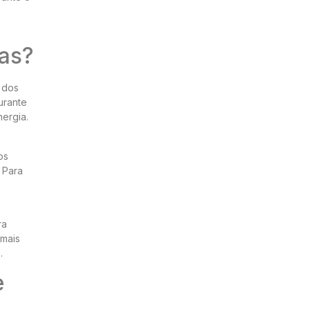
gas?
 dos
urante
ergia.
os
 Para
ra
 mais
.
e