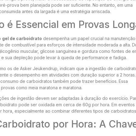
 pré-prova bem planejada pode ser suficiente. No entanto, em uma
onsumida antes da largada é uma estratégia arriscada.
o é Essencial em Provas Lon
o
gel de carboidrato
desempenha um papel crucial na manutenção
onte de combustível para esforços de intensidade moderada a alta. D
glicogênio muscular, glicose sanguínea e gordura como fontes de en
as e sua depleção pode levar à queda de performance e fadiga.
como os de Asker Jeukendrup, indicam que a ingestão de carboidrat
amente o desempenho em atividades com duração superior a 2 horas.
 consumo de carboidratos também pode trazer benefícios. Essa
 provas como meia maratona e maratona.
ões de ingestão devem ser adaptadas à duração do exercício. Pa
arboidrato pode ser oxidada em cerca de 60g por hora. Em eventos
 hora, especialmente ao combinar diferentes tipos de carboidratos
Carboidrato por Hora: A Chav