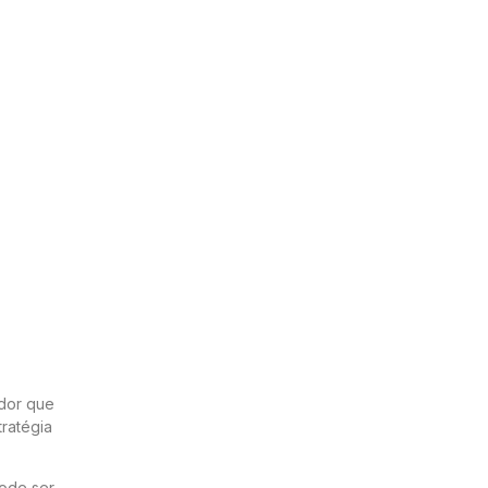
edor que
tratégia
pode ser