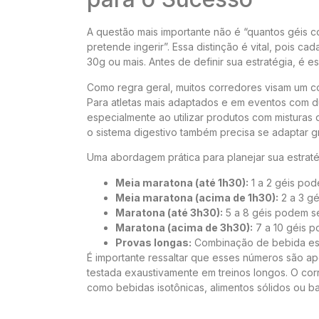
A questão mais importante não é “quantos géis c
pretende ingerir”. Essa distinção é vital, pois c
30g ou mais. Antes de definir sua estratégia, é es
Como regra geral, muitos corredores visam um c
Para atletas mais adaptados e em eventos com d
especialmente ao utilizar produtos com misturas
o sistema digestivo também precisa se adaptar g
Uma abordagem prática para planejar sua estra
Meia maratona (até 1h30):
1 a 2 géis pod
Meia maratona (acima de 1h30):
2 a 3 g
Maratona (até 3h30):
5 a 8 géis podem se
Maratona (acima de 3h30):
7 a 10 géis p
Provas longas:
Combinação de bebida espo
É importante ressaltar que esses números são ape
testada exaustivamente em treinos longos. O cor
como bebidas isotônicas, alimentos sólidos ou ba