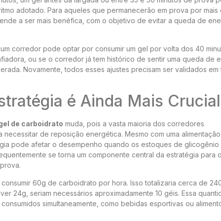
ritmo adotado. Para aqueles que permanecerão em prova por mais 
tende a ser mais benéfica, com o objetivo de evitar a queda de ene
um corredor pode optar por consumir um gel por volta dos 40 minu
fiadora, ou se o corredor já tem histórico de sentir uma queda de 
erada. Novamente, todos esses ajustes precisam ser validados em 
tratégia é Ainda Mais Crucial
gel de carboidrato
muda, pois a vasta maioria dos corredores
a necessitar de reposição energética. Mesmo com uma alimentação
gia pode afetar o desempenho quando os estoques de glicogênio
requentemente se torna um componente central da estratégia para 
 prova.
onsumir 60g de carboidrato por hora. Isso totalizaria cerca de 24
iver 24g, seriam necessários aproximadamente 10 géis. Essa quant
 consumidos simultaneamente, como bebidas esportivas ou aliment