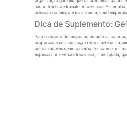
organização garantiu que os problemas da prime
não enfrentarão trânsito no percurso. A medalha 
previsão do tempo é mais amena, com temperatur
Dica de Suplemento: Géi
Para otimizar o desempenho durante as corridas,
proporciona uma sensação refrescante única, simi
outros sabores como baunilha, framboesa e mara
espessas, e a versão tradicional, mais líquida, 