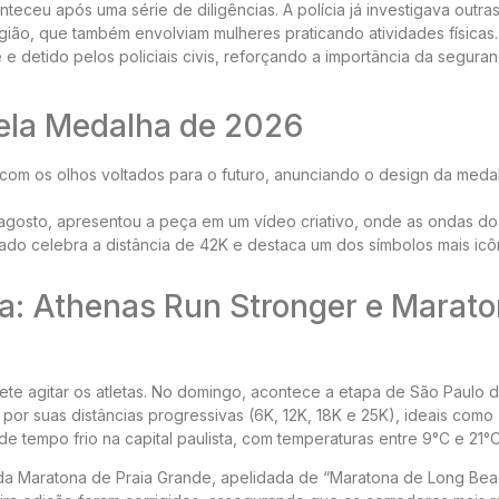
eceu após uma série de diligências. A polícia já investigava outra
gião, que também envolviam mulheres praticando atividades físicas
 e detido pelos policiais civis, reforçando a importância da segura
vela Medalha de 2026
á com os olhos voltados para o futuro, anunciando o design da meda
 agosto, apresentou a peça em um vídeo criativo, onde as ondas do
ado celebra a distância de 42K e destaca um dos símbolos mais icô
a: Athenas Run Stronger e Marat
te agitar os atletas. No domingo, acontece a etapa de São Paulo 
or suas distâncias progressivas (6K, 12K, 18K e 25K), ideais como
e tempo frio na capital paulista, com temperaturas entre 9°C e 21°C
 Maratona de Praia Grande, apelidada de “Maratona de Long Beac