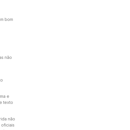
 um bom
u
mas não
to
ima e
e texto
rida não
oficiais