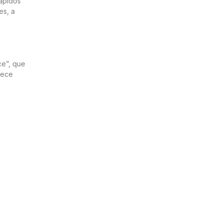
rápidos
es, a
ce”, que
rece