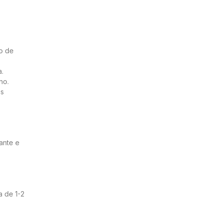
ão de
a.
no.
os
ante e
a de 1-2