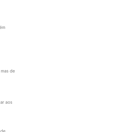
bém
, mas de
car aos
 de