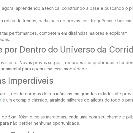
agora, aprendendo a técnica, construindo a base e buscando o p
 rotina de treinos, participam de provas com frequência e buscam 
altas performances, competem em distâncias maiores e exploram
adas.
e por Dentro do Universo da Corri
 movimento. Novas provas surgem, recordes são quebrados e tendên
fundamental para quem ama essa modalidade.
s Imperdíveis
lares, desde corridas de rua icônicas em grandes cidades até prov
o
é um exemplo clássico, atraindo milhares de atletas de todo o paí
s de 5km, 10km e meias maratonas, cada uma com seu charme e púb
s para não perder nenhuma oportunidade.