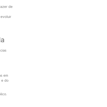
razer de
evoluir
da
cias
as em
s e do
lico.