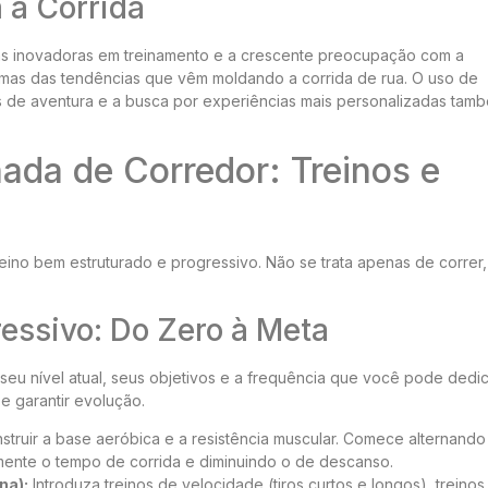
a Corrida
s inovadoras em treinamento e a crescente preocupação com a
umas das tendências que vêm moldando a corrida de rua. O uso de
as de aventura e a busca por experiências mais personalizadas tam
ada de Corredor: Treinos e
ino bem estruturado e progressivo. Não se trata apenas de correr
ressivo: Do Zero à Meta
seu nível atual, seus objetivos e a frequência que você pode dedi
e garantir evolução.
nstruir a base aeróbica e a resistência muscular. Comece alternando
ente o tempo de corrida e diminuindo o de descanso.
na):
Introduza treinos de velocidade (tiros curtos e longos), treinos