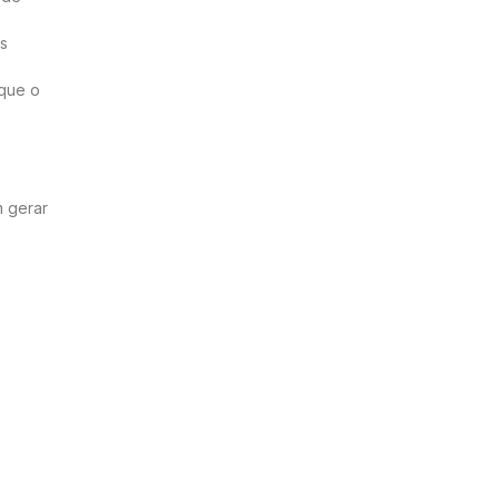
os
 que o
m gerar