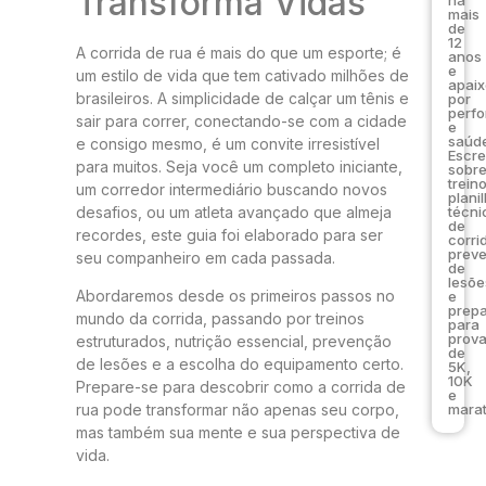
Transforma Vidas
mais
de
12
A corrida de rua é mais do que um esporte; é
anos
e
um estilo de vida que tem cativado milhões de
apai
brasileiros. A simplicidade de calçar um tênis e
por
perf
sair para correr, conectando-se com a cidade
e
saúde
e consigo mesmo, é um convite irresistível
Escr
para muitos. Seja você um completo iniciante,
sobr
trein
um corredor intermediário buscando novos
plani
desafios, ou um atleta avançado que almeja
técni
de
recordes, este guia foi elaborado para ser
corri
prev
seu companheiro em cada passada.
de
lesõe
Abordaremos desde os primeiros passos no
e
prep
mundo da corrida, passando por treinos
para
prov
estruturados, nutrição essencial, prevenção
de
de lesões e a escolha do equipamento certo.
5K,
10K
Prepare-se para descobrir como a corrida de
e
marat
rua pode transformar não apenas seu corpo,
mas também sua mente e sua perspectiva de
vida.