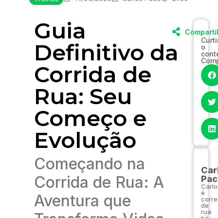
Guia
Comparti
Curt
Definitivo da
o
cont
Comp
Corrida de
Rua: Seu
Começo e
Evolução
Começando na
Car
Corrida de Rua: A
Pac
Carlo
é
Aventura que
corre
de
rua
há