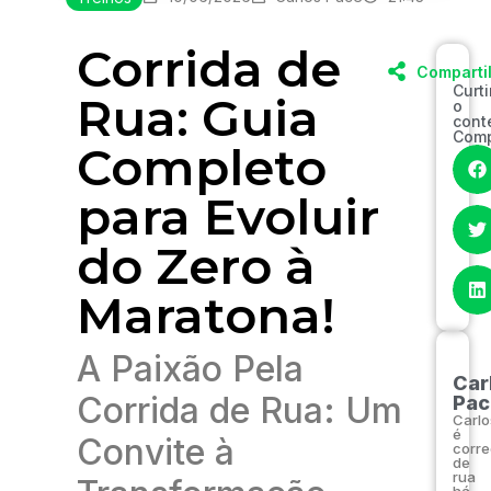
Corrida de
Comparti
Curt
Rua: Guia
o
cont
Comp
Completo
para Evoluir
do Zero à
Maratona!
A Paixão Pela
Car
Corrida de Rua: Um
Pac
Carlo
é
Convite à
corre
de
rua
há