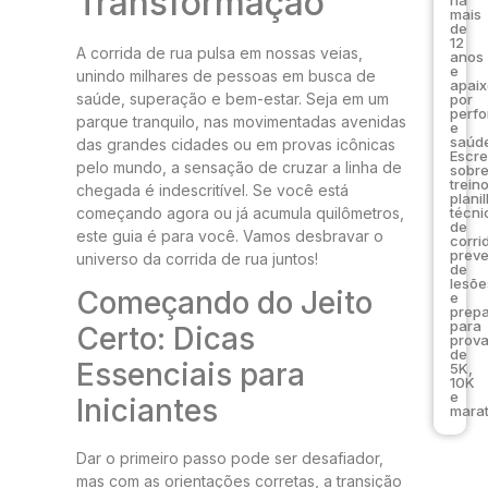
Transformação
mais
de
12
A corrida de rua pulsa em nossas veias,
anos
e
unindo milhares de pessoas em busca de
apai
saúde, superação e bem-estar. Seja em um
por
perf
parque tranquilo, nas movimentadas avenidas
e
saúde
das grandes cidades ou em provas icônicas
Escr
pelo mundo, a sensação de cruzar a linha de
sobr
trein
chegada é indescritível. Se você está
plani
começando agora ou já acumula quilômetros,
técni
de
este guia é para você. Vamos desbravar o
corri
prev
universo da corrida de rua juntos!
de
lesõe
Começando do Jeito
e
prep
para
Certo: Dicas
prov
de
Essenciais para
5K,
10K
e
Iniciantes
marat
Dar o primeiro passo pode ser desafiador,
mas com as orientações corretas, a transição