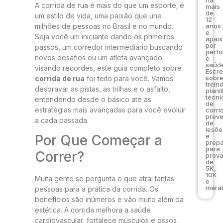
A corrida de rua é mais do que um esporte; é
mais
de
um estilo de vida, uma paixão que une
12
milhões de pessoas no Brasil e no mundo.
anos
e
Seja você um iniciante dando os primeiros
apai
por
passos, um corredor intermediário buscando
perf
novos desafios ou um atleta avançado
e
saúde
visando recordes, este guia completo sobre
Escr
sobr
corrida de rua
foi feito para você. Vamos
trein
desbravar as pistas, as trilhas e o asfalto,
plani
técni
entendendo desde o básico até as
de
estratégias mais avançadas para você evoluir
corri
prev
a cada passada.
de
lesõe
e
Por Que Começar a
prep
para
Correr?
prov
de
5K,
10K
Muita gente se pergunta o que atrai tantas
e
marat
pessoas para a prática da corrida. Os
benefícios são inúmeros e vão muito além da
estética. A corrida melhora a saúde
cardiovascular, fortalece músculos e ossos,