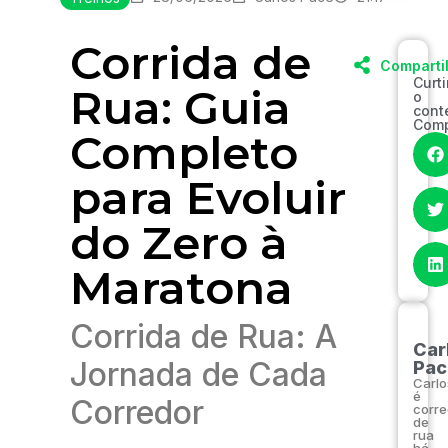
Corrida de
Comparti
Curt
Rua: Guia
o
cont
Comp
Completo
para Evoluir
do Zero à
Maratona
Corrida de Rua: A
Car
Jornada de Cada
Pac
Carlo
é
Corredor
corre
de
rua
há