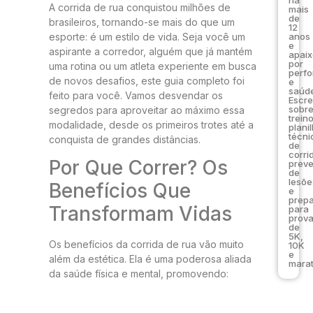
A corrida de rua conquistou milhões de
mais
de
brasileiros, tornando-se mais do que um
12
esporte: é um estilo de vida. Seja você um
anos
e
aspirante a corredor, alguém que já mantém
apai
por
uma rotina ou um atleta experiente em busca
perf
de novos desafios, este guia completo foi
e
saúde
feito para você. Vamos desvendar os
Escr
sobr
segredos para aproveitar ao máximo essa
trein
modalidade, desde os primeiros trotes até a
plani
técni
conquista de grandes distâncias.
de
corri
Por Que Correr? Os
prev
de
lesõe
Benefícios Que
e
prep
Transformam Vidas
para
prov
de
5K,
Os benefícios da corrida de rua vão muito
10K
e
além da estética. Ela é uma poderosa aliada
marat
da saúde física e mental, promovendo: