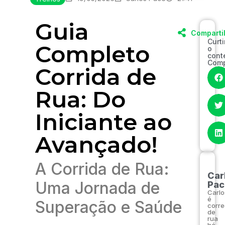
Guia
Comparti
Curt
Completo
o
cont
Comp
Corrida de
Rua: Do
Iniciante ao
Avançado!
A Corrida de Rua:
Car
Uma Jornada de
Pac
Carlo
é
Superação e Saúde
corre
de
rua
há