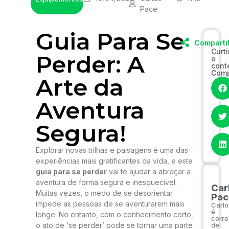
Pace
Guia Para Se
Comparti
Curt
Perder: A
o
cont
Comp
Arte da
Aventura
Segura!
Explorar novas trilhas e paisagens é uma das
experiências mais gratificantes da vida, e este
guia para se perder
vai te ajudar a abraçar a
aventura de forma segura e inesquecível.
Car
Muitas vezes, o medo de se desorientar
Pac
impede as pessoas de se aventurarem mais
Carlo
é
longe. No entanto, com o conhecimento certo,
corre
o ato de ‘se perder’ pode se tornar uma parte
de