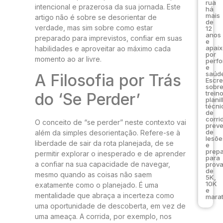
rua
intencional e prazerosa da sua jornada. Este
há
mais
artigo não é sobre se desorientar de
de
verdade, mas sim sobre como estar
12
anos
preparado para imprevistos, confiar em suas
e
apai
habilidades e aproveitar ao máximo cada
por
momento ao ar livre.
perf
e
saúde
A Filosofia por Trás
Escr
sobr
trein
do ‘Se Perder’
plani
técni
de
corri
O conceito de “se perder” neste contexto vai
prev
de
além da simples desorientação. Refere-se à
lesõe
liberdade de sair da rota planejada, de se
e
prep
permitir explorar o inesperado e de aprender
para
a confiar na sua capacidade de navegar,
prov
de
mesmo quando as coisas não saem
5K,
10K
exatamente como o planejado. É uma
e
mentalidade que abraça a incerteza como
marat
uma oportunidade de descoberta, em vez de
uma ameaça. A corrida, por exemplo, nos