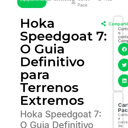
Pace
Hoka
Comparti
Curt
Speedgoat 7:
o
cont
Comp
O Guia
Definitivo
para
Terrenos
Extremos
Car
Pac
Hoka Speedgoat 7:
Carlo
é
O Guia Definitivo
corre
de