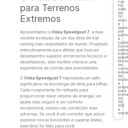
rua
para Terrenos
há
mais
de
Extremos
12
anos
e
apai
por
Apresentamos o
Hoka Speedgoat 7
, a mais
perf
recente evolução de um dos tênis de trail
e
saúde
running mais respeitados do mundo. Projetado
Escr
meticulosamente para atletas que buscam
sobr
trein
desempenho superior em terrenos técnicos e
plani
técni
desafiadores, este modelo oferece uma
de
experiência de corrida sem precedentes.
corri
prev
de
O
Hoka Speedgoat 7
representa um salto
lesõe
e
significativo na tecnologia de tênis para trilhas.
prep
Cada componente foi refinado para
para
prov
proporcionar maior retorno de energia, um
de
5K,
ajuste mais seguro e um conforto
10K
excepcional, mesmo nas condições mais
e
marat
adversas. Se você é um corredor que adora
explorar novos horizontes e superar limites,
este tênis foi feito para você.