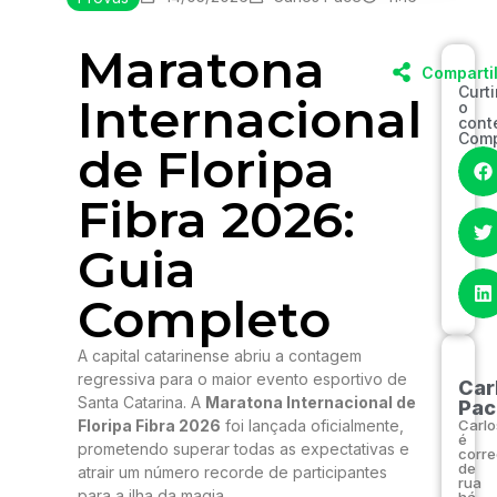
Maratona
Comparti
Curt
Internacional
o
cont
Comp
de Floripa
Fibra 2026:
Guia
Completo
A capital catarinense abriu a contagem
regressiva para o maior evento esportivo de
Car
Santa Catarina. A
Maratona Internacional de
Pac
Floripa Fibra 2026
foi lançada oficialmente,
Carlo
é
prometendo superar todas as expectativas e
corre
de
atrair um número recorde de participantes
rua
para a ilha da magia.
há