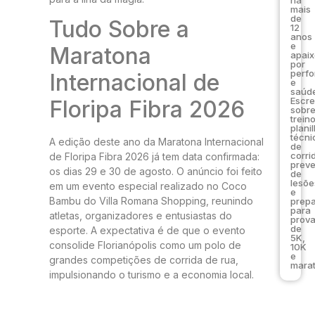
mais
de
Tudo Sobre a
12
anos
e
Maratona
apai
por
perf
Internacional de
e
saúde
Escr
Floripa Fibra 2026
sobr
trein
plani
técni
A edição deste ano da Maratona Internacional
de
corri
de Floripa Fibra 2026 já tem data confirmada:
prev
os dias 29 e 30 de agosto. O anúncio foi feito
de
lesõe
em um evento especial realizado no Coco
e
Bambu do Villa Romana Shopping, reunindo
prep
para
atletas, organizadores e entusiastas do
prov
de
esporte. A expectativa é de que o evento
5K,
consolide Florianópolis como um polo de
10K
e
grandes competições de corrida de rua,
marat
impulsionando o turismo e a economia local.