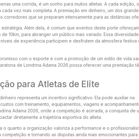
enas uma corrida, é um sonho para muitos atletas. A cada edição, 
a cada vez mais completa. A premiação em dinheiro, um dos grande
s corredores que se preparam intensamente para as distâncias ofe
a e estratégia. Além dela, é comum que eventos deste porte ofereça
 de 10km, para abranger um público mais variado. Essa diversidad
níveis de experiência participem e desfrutem da atmosfera festiva
promisso com o esporte e com a promoção de um estilo de vida sa
Maratona de Londrina Adama 2026 possa oferecer uma premiação t
ão para Atletas de Elite
inheiro representa um incentivo significativo. Ela pode auxiliar na
o custos com treinamento, equipamentos, viagens e acompanhament
ndrina Adama 2026, onde a competição é acirrada, a conquista de 
ctar diretamente a trajetória esportiva do atleta.
 o quanto a organização valoriza a performance e o profissionalis
 da competição e tornando as disputas ainda mais emocionantes para