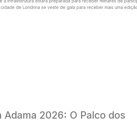
ue a infraestrutura estará preparada para receber milhares de partic
A cidade de Londrina se veste de gala para receber mais uma ediçã
a Adama 2026: O Palco dos