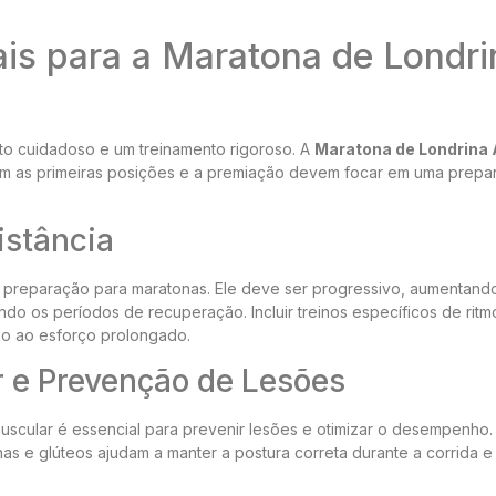
ais para a Maratona de Londri
to cuidadoso e um treinamento rigoroso. A
Maratona de Londrina
am as primeiras posições e a premiação devem focar em uma prepa
istância
da preparação para maratonas. Ele deve ser progressivo, aumentand
do os períodos de recuperação. Incluir treinos específicos de ritm
po ao esforço prolongado.
r e Prevenção de Lesões
muscular é essencial para prevenir lesões e otimizar o desempenho.
as e glúteos ajudam a manter a postura correta durante a corrida e