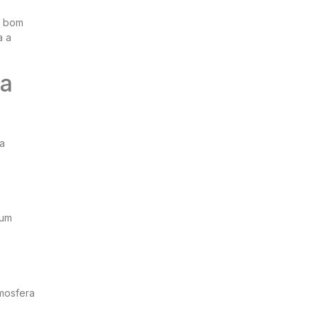
m bom
a a
na
 a
 um
tmosfera