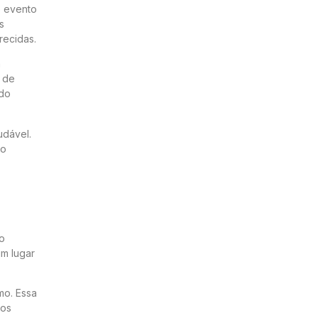
o evento
s
recidas.
m
e de
 do
udável.
ão
o
um lugar
mo. Essa
 os