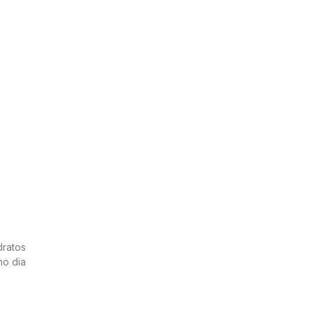
dratos
no dia