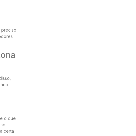
s preciso
redores
tona
disso,
ário
ne o que
oso
a certa