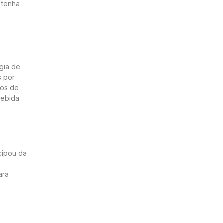
 tenha
égia de
s por
dos de
bebida
icipou da
ara