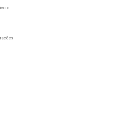
ivo e
erações