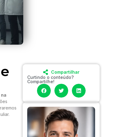
de
Compartilhar
Curtindo o conteúdo?
Compartilhe!
 na
ções
oraremos
liar.