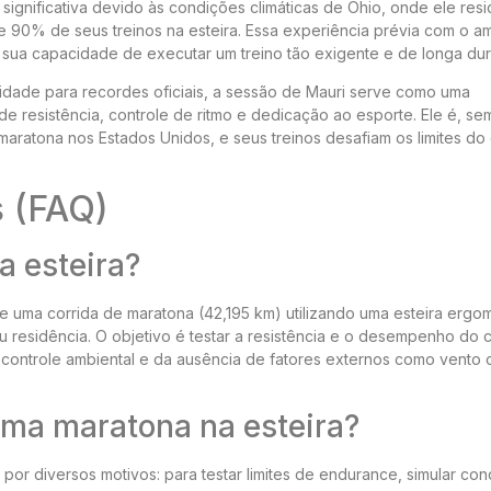
gnificativa devido às condições climáticas de Ohio, onde ele resi
de 90% de seus treinos na esteira. Essa experiência prévia com o a
a sua capacidade de executar um treino tão exigente e de longa du
idade para recordes oficiais, a sessão de Mauri serve como uma
e resistência, controle de ritmo e dedicação ao esporte. Ele é, se
ratona nos Estados Unidos, e seus treinos desafiam os limites do
s (FAQ)
a esteira?
e uma corrida de maratona (42,195 km) utilizando uma esteira ergom
esidência. O objetivo é testar a resistência e o desempenho do 
controle ambiental e da ausência de fatores externos como vento 
 uma maratona na esteira?
por diversos motivos: para testar limites de endurance, simular co