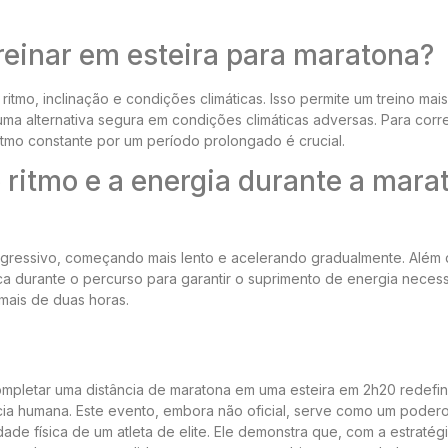
reinar em esteira para maratona?
ritmo, inclinação e condições climáticas. Isso permite um treino mai
uma alternativa segura em condições climáticas adversas. Para cor
itmo constante por um período prolongado é crucial.
 ritmo e a energia durante a mara
progressivo, começando mais lento e acelerando gradualmente. Além 
a durante o percurso para garantir o suprimento de energia necess
 mais de duas horas.
ompletar uma distância de maratona em uma esteira em 2h20 redefi
ncia humana. Este evento, embora não oficial, serve como um poder
ade física de um atleta de elite. Ele demonstra que, com a estratégi