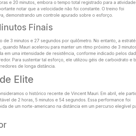
as e 20 minutos, embora o tempo total registrado para a atividade
ortante notar que a velocidade não foi constante. O treino foi
iva, demonstrando um controle apurado sobre o esforço.
inutos Finais
do de 3 minutos e 27 segundos por quilômetro. No entanto, a estrat
s, quando Mauri acelerou para manter um ritmo próximo de 3 minuto
zada em uma intensidade de resistência, conforme indicado pelos da
dor. Para sustentar tal esforço, ele utilizou géis de carboidrato e 
rredores de longa distância.
de Elite
nsideramos o histórico recente de Vincent Mauri. Em abril, ele part
ável de 2 horas, 5 minutos e 54 segundos. Essa performance foi
ida de um norte-americano na distância em um percurso elegível p
or