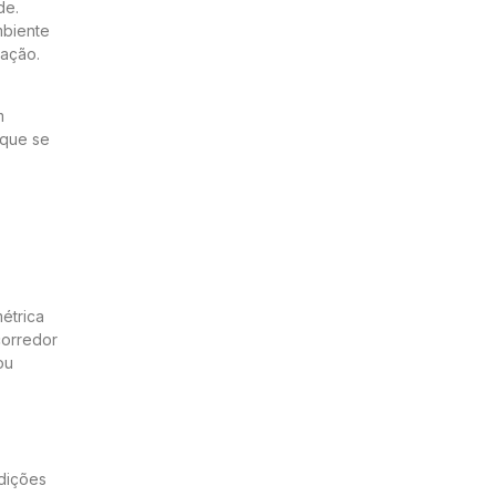
de.
mbiente
ração.
m
 que se
étrica
corredor
ou
ndições