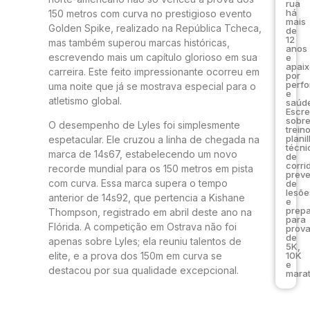
rua
há
150 metros com curva no prestigioso evento
mais
Golden Spike, realizado na República Tcheca,
de
12
mas também superou marcas históricas,
anos
escrevendo mais um capítulo glorioso em sua
e
apai
carreira. Este feito impressionante ocorreu em
por
perf
uma noite que já se mostrava especial para o
e
atletismo global.
saúde
Escr
sobr
O desempenho de Lyles foi simplesmente
trein
plani
espetacular. Ele cruzou a linha de chegada na
técni
marca de 14s67, estabelecendo um novo
de
corri
recorde mundial para os 150 metros em pista
prev
com curva. Essa marca supera o tempo
de
lesõe
anterior de 14s92, que pertencia a Kishane
e
prep
Thompson, registrado em abril deste ano na
para
Flórida. A competição em Ostrava não foi
prov
de
apenas sobre Lyles; ela reuniu talentos de
5K,
10K
elite, e a prova dos 150m em curva se
e
destacou por sua qualidade excepcional.
marat