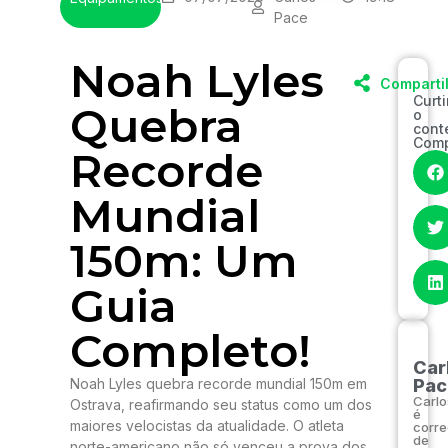
Pace
Noah Lyles
Comparti
Curt
Quebra
o
cont
Comp
Recorde
Mundial
150m: Um
Guia
Completo!
Car
Noah Lyles quebra recorde mundial 150m em
Pac
Carlo
Ostrava, reafirmando seu status como um dos
é
maiores velocistas da atualidade. O atleta
corre
de
norte-americano não só venceu a prova dos