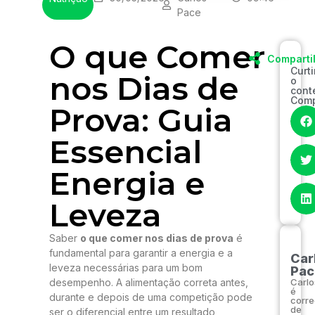
Pace
O que Comer
Comparti
Curt
nos Dias de
o
cont
Comp
Prova: Guia
Essencial
Energia e
Leveza
Saber
o que comer nos dias de prova
é
fundamental para garantir a energia e a
Car
leveza necessárias para um bom
Pac
desempenho. A alimentação correta antes,
Carlo
é
durante e depois de uma competição pode
corre
de
ser o diferencial entre um resultado