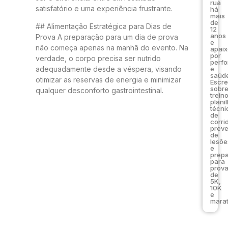
rua
satisfatório e uma experiência frustrante.
há
mais
de
## Alimentação Estratégica para Dias de
12
anos
Prova A preparação para um dia de prova
e
não começa apenas na manhã do evento. Na
apai
por
verdade, o corpo precisa ser nutrido
perf
e
adequadamente desde a véspera, visando
saúde
otimizar as reservas de energia e minimizar
Escr
sobr
qualquer desconforto gastrointestinal.
trein
plani
técni
de
corri
prev
de
lesõe
e
prep
para
prov
de
5K,
10K
e
marat