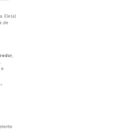
. Ele(a)
a de
rredor
,
.
 e
?”
elente