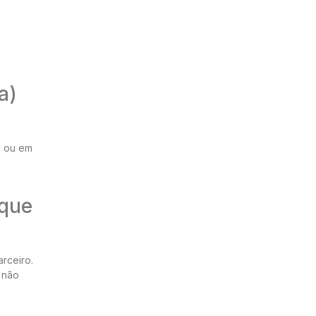
a)
s ou em
 que
rceiro.
 não