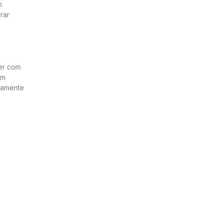
m
rar
rer com
am
ivamente