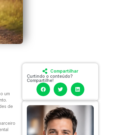
Compartilhar
Curtindo o conteúdo?
Compartilhe!
do um
nto.
ades de
parceiro
ental