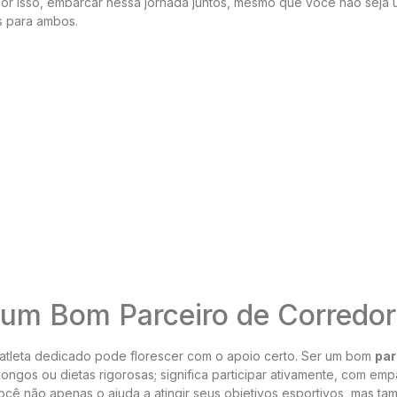
or isso, embarcar nessa jornada juntos, mesmo que você não seja 
s para ambos.
 um Bom Parceiro de Corredor
atleta dedicado pode florescer com o apoio certo. Ser um bom
par
longos ou dietas rigorosas; significa participar ativamente, com emp
ocê não apenas o ajuda a atingir seus objetivos esportivos, mas t