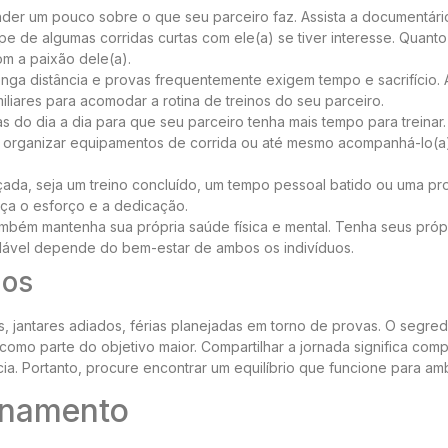
er um pouco sobre o que seu parceiro faz. Assista a documentário
ipe de algumas corridas curtas com ele(a) se tiver interesse. Quanto
om a paixão dele(a).
nga distância e provas frequentemente exigem tempo e sacrifício.
miliares para acomodar a rotina de treinos do seu parceiro.
 do dia a dia para que seu parceiro tenha mais tempo para treinar.
no, organizar equipamentos de corrida ou até mesmo acompanhá-lo(
ada, seja um treino concluído, um tempo pessoal batido ou uma pr
ça o esforço e a dedicação.
ambém mantenha sua própria saúde física e mental. Tenha seus próp
dável depende do bem-estar de ambos os indivíduos.
ios
as, jantares adiados, férias planejadas em torno de provas. O segre
o parte do objetivo maior. Compartilhar a jornada significa compa
ia. Portanto, procure encontrar um equilíbrio que funcione para am
onamento