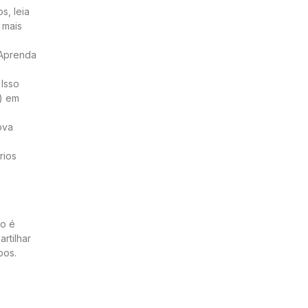
s, leia
 mais
 Aprenda
 Isso
a) em
ova
rios
do é
rtilhar
bos.