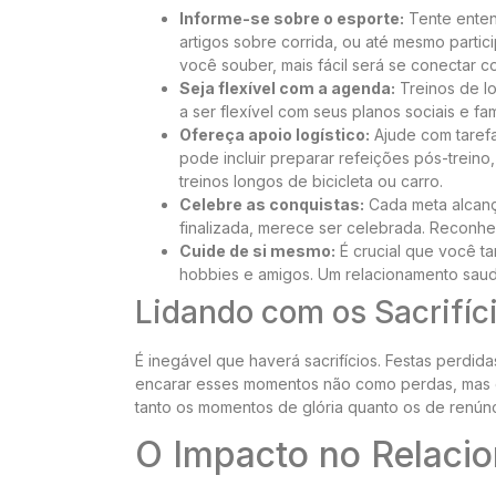
Informe-se sobre o esporte:
Tente entend
artigos sobre corrida, ou até mesmo partic
você souber, mais fácil será se conectar c
Seja flexível com a agenda:
Treinos de lo
a ser flexível com seus planos sociais e fa
Ofereça apoio logístico:
Ajude com tarefas
pode incluir preparar refeições pós-trei
treinos longos de bicicleta ou carro.
Celebre as conquistas:
Cada meta alcanç
finalizada, merece ser celebrada. Reconhe
Cuide de si mesmo:
É crucial que você t
hobbies e amigos. Um relacionamento sau
Lidando com os Sacrifíc
É inegável que haverá sacrifícios. Festas perdid
encarar esses momentos não como perdas, mas com
tanto os momentos de glória quanto os de renúnc
O Impacto no Relaci