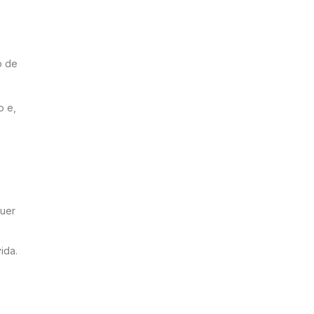
o de
o e,
quer
ida.