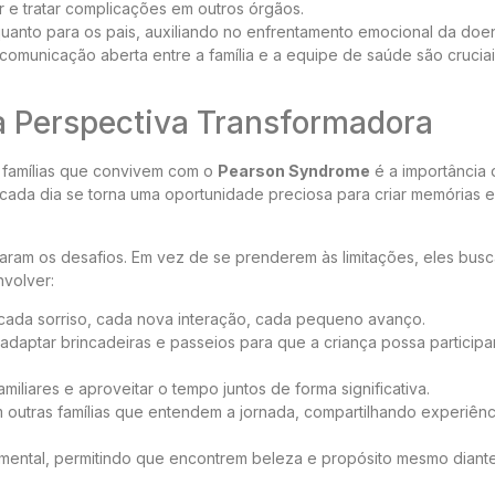
 e tratar complicações em outros órgãos.
quanto para os pais, auxiliando no enfrentamento emocional da doe
omunicação aberta entre a família e a equipe de saúde são cruciai
a Perspectiva Transformadora
 famílias que convivem com o
Pearson Syndrome
é a importância 
cada dia se torna uma oportunidade preciosa para criar memórias e
aram os desafios. Em vez de se prenderem às limitações, eles bus
nvolver:
cada sorriso, cada nova interação, cada pequeno avanço.
adaptar brincadeiras e passeios para que a criança possa participar
amiliares e aproveitar o tempo juntos de forma significativa.
outras famílias que entendem a jornada, compartilhando experiênc
ndamental, permitindo que encontrem beleza e propósito mesmo diant