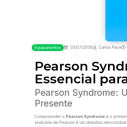
03/07/2026
Carlos Pace
Equipamentos
Pearson Synd
Essencial par
Pearson Syndrome: Um
Presente
Compreender o
Pearson Syndrome
é o primeir
síndrome de Pearson é um distúrbio mitocondrial