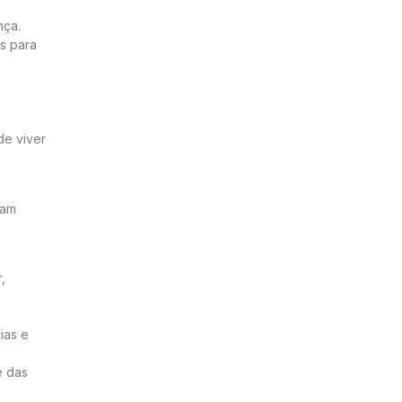
nça.
s para
de viver
cam
,
ias e
e das