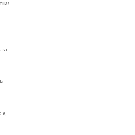
ílias
las e
da
o e,