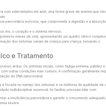
ria com sideroblastos em anel, uma forma grave de anemia que não
ais.
cia pancreática exócrina, que compromete a digestão e a absorçã
os rins, o coração e o sistema nervoso.
primeiros meses de vida, apresentando um quadro clínico complex
inação dos sintomas variam de criança para criança, tornando o
ico e Tratamento
cesso árduo. Os sintomas iniciais, como fadiga extrema, palidez e
s com outras condições mais comuns. A confirmação geralmente re
eleção do DNA mitocondrial.
 é focada no manejo dos sintomas e na melhoria da qualidade de v
ado multidisciplinar essencial. As famílias precisam lidar com:
ar a insuficiência pancreática e garantir o crescimento adequado.
emia severa.