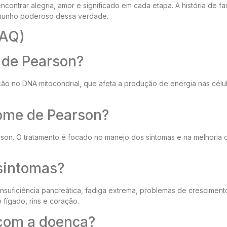
ntrar alegria, amor e significado em cada etapa. A história de fam
munho poderoso dessa verdade.
FAQ)
 de Pearson?
o no DNA mitocondrial, que afeta a produção de energia nas célu
rome de Pearson?
rson. O tratamento é focado no manejo dos sintomas e na melhoria 
 sintomas?
 insuficiência pancreática, fadiga extrema, problemas de cresciment
fígado, rins e coração.
 com a doença?