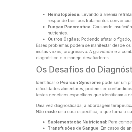
Hematopoiese:
Levando à anemia refratá
responde bem aos tratamentos convencion
Função Pancreática:
Causando insuficiên
nutrientes.
Outros Órgãos:
Podendo afetar o fígado, 
Esses problemas podem se manifestar desde os 
muitas vezes, progressivo. A gravidade e a comb
diagnóstico e o manejo desafiadores.
Os Desafios do Diagnóst
Identificar o
Pearson Syndrome
pode ser um pro
dificuldades alimentares, podem ser confundido
testes genéticos específicos que identificam a d
Uma vez diagnosticada, a abordagem terapêutica
Não existe uma cura específica, o que torna o cuid
Suplementação Nutricional:
Para compens
Transfusões de Sangue:
Em casos de an