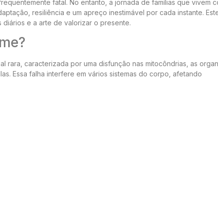
frequentemente fatal. No entanto, a jornada de famílias que vivem 
tação, resiliência e um apreço inestimável por cada instante. Este
iários e a arte de valorizar o presente.
ome?
 rara, caracterizada por uma disfunção nas mitocôndrias, as orga
as. Essa falha interfere em vários sistemas do corpo, afetando