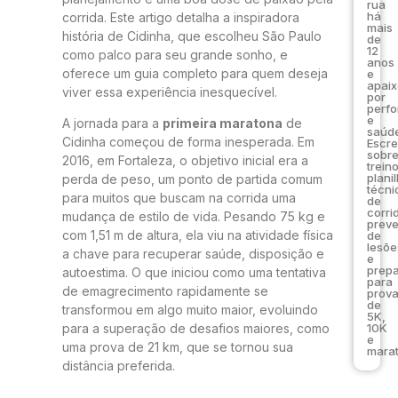
rua
há
corrida. Este artigo detalha a inspiradora
mais
história de Cidinha, que escolheu São Paulo
de
12
como palco para seu grande sonho, e
anos
oferece um guia completo para quem deseja
e
apai
viver essa experiência inesquecível.
por
perf
e
A jornada para a
primeira maratona
de
saúde
Cidinha começou de forma inesperada. Em
Escr
sobr
2016, em Fortaleza, o objetivo inicial era a
trein
plani
perda de peso, um ponto de partida comum
técni
para muitos que buscam na corrida uma
de
corri
mudança de estilo de vida. Pesando 75 kg e
prev
com 1,51 m de altura, ela viu na atividade física
de
lesõe
a chave para recuperar saúde, disposição e
e
prep
autoestima. O que iniciou como uma tentativa
para
de emagrecimento rapidamente se
prov
de
transformou em algo muito maior, evoluindo
5K,
10K
para a superação de desafios maiores, como
e
uma prova de 21 km, que se tornou sua
marat
distância preferida.