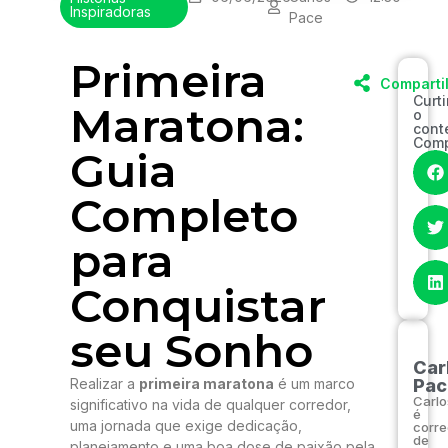
Inspiradoras
Pace
Primeira
Comparti
Curt
Maratona:
o
cont
Comp
Guia
Completo
para
Conquistar
seu Sonho
Car
Realizar a
primeira maratona
é um marco
Pac
Carlo
significativo na vida de qualquer corredor,
é
uma jornada que exige dedicação,
corre
de
planejamento e uma boa dose de paixão pela