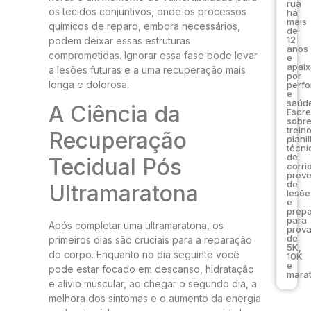
rua
os tecidos conjuntivos, onde os processos
há
mais
químicos de reparo, embora necessários,
de
12
podem deixar essas estruturas
anos
comprometidas. Ignorar essa fase pode levar
e
apai
a lesões futuras e a uma recuperação mais
por
longa e dolorosa.
perf
e
saúde
A Ciência da
Escr
sobr
trein
Recuperação
plani
técni
de
Tecidual Pós
corri
prev
de
Ultramaratona
lesõe
e
prep
para
Após completar uma ultramaratona, os
prov
de
primeiros dias são cruciais para a reparação
5K,
do corpo. Enquanto no dia seguinte você
10K
e
pode estar focado em descanso, hidratação
marat
e alívio muscular, ao chegar o segundo dia, a
melhora dos sintomas e o aumento da energia