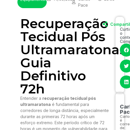
Pace
Recuperação
Comparti
Curt
Tecidual Pós
o
cont
Comp
Ultramaratona:
Guia
Definitivo
72h
Entender a
recuperação tecidual pós
ultramaratona
é fundamental para
Car
corredores de longa distância, especialmente
Pac
durante as primeiras 72 horas após um
Carlo
é
esforço extremo. Este período crítico de 72
corre
de
horas é um momento de vulnerabilidade para