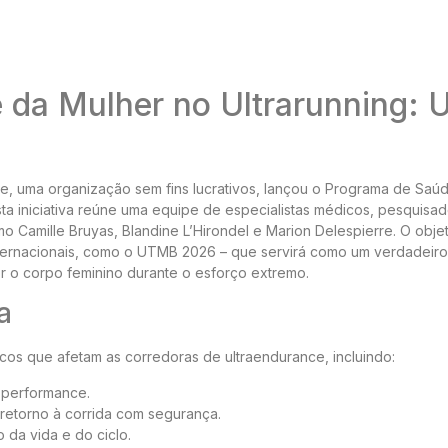
 da Mulher no Ultrarunning:
nce, uma organização sem fins lucrativos, lançou o Programa de Saú
ta iniciativa reúne uma equipe de especialistas médicos, pesquisa
omo Camille Bruyas, Blandine L’Hirondel e Marion Delespierre. O obje
internacionais, como o UTMB 2026 – que servirá como um verdadeiro
or o corpo feminino durante o esforço extremo.
a
os que afetam as corredoras de ultraendurance, incluindo:
 performance.
retorno à corrida com segurança.
 da vida e do ciclo.