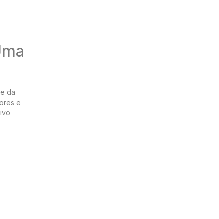
 Uma
de da
dores e
tivo