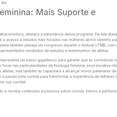
 dia.
Feminina: Mais Suporte e
ltracorredora, destaca a importância desse programa. Ela lida diar
ue o acesso a estudos mais focados nas mulheres abrirá caminho pa
ograma também planeja um congresso durante o festival UTMB, com
o apresentados resultados de estudos e testemunhos de atletas.
representa um passo gigantesco para garantir que as corredoras 
car nas particularidades da fisiologia feminina, essa iniciativa nã
 atletas, mas também as capacitará a alcançar novos patamares de
 à paixão pela corrida para transformar a experiência de milhares 
me sua corrida!
er e receba conteúdos exclusivos sobre corrida, treinos e perfor