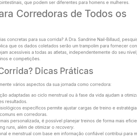
intestinais, que podem ser diferentes para homens e mulheres.
para Corredoras de Todos os
as concretas para sua corrida? A Dra. Sandrine Nail-Billaud, pesqu
explica que os dados coletados serão um trampolim para fornecer co
ejam acessíveis a todas as atletas, independentemente do seu nível
einos e competições.
orrida? Dicas Práticas
amente vários aspectos da sua jornada como corredora:
ição adaptadas ao ciclo menstrual ou à fase da vida ajudam a otimiz
es resultados.
siológicos específicos permite ajustar cargas de treino e estratégi
 comuns em corredoras.
s personalizada, é possível planejar treinos de forma mais eficie
ng runs, além de otimizar o
recovery
.
al e menstrual com base em informação confiável contribui para m