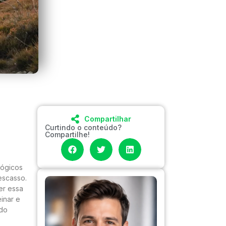
Compartilhar
Curtindo o conteúdo?
Compartilhe!
lógicos
escasso.
er essa
inar e
 do