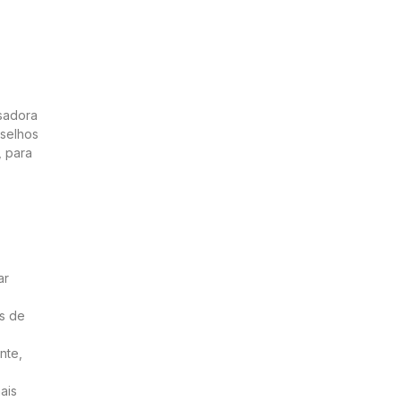
isadora
nselhos
, para
ar
as de
nte,
ais