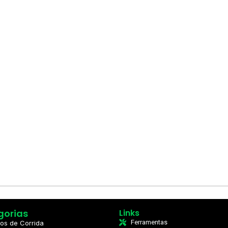
gorias
Links
Ferramentas
os de Corrida