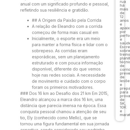
rua
anual com um significado profundo e pessoal,
há
mais
refletindo sua resiliência e gratidão.
de
12
## A Origem da Paixão pela Corrida
anos
e
A relação de Eleandro com a corrida
apai
por
começou de forma mais casual em
perf
Inicialmente, o esporte era um meio
e
saúde
para manter a forma física e lidar com o
Escr
sobr
sobrepeso. As corridas eram
trein
esporádicas, sem um planejamento
plani
técni
estruturado e com pouca informação
de
disponível, diferente do que vemos
corri
prev
hoje nas redes sociais. A necessidade
de
lesõe
de movimento e cuidado com o corpo
e
foram os primeiros motivadores.
prep
para
### Dos 16 km ao Desafio dos 21 km Em 2015,
prov
Eleandro alcançou a marca dos 16 km, uma
de
5K,
distância que parecia imensa na época. Essa
10K
e
conquista pessoal chamou a atenção de seu
marat
tio, Ely (conhecido como Mello), que se
tornou uma figura fundamental em sua jornada
esportiva, sendo considerado seu padrinho