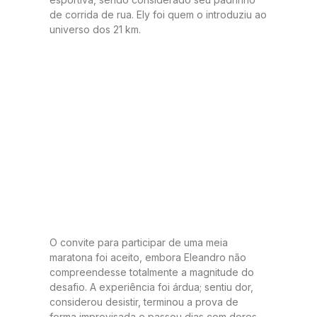
de corrida de rua. Ely foi quem o introduziu ao
universo dos 21 km.
O convite para participar de uma meia
maratona foi aceito, embora Eleandro não
compreendesse totalmente a magnitude do
desafio. A experiência foi árdua; sentiu dor,
considerou desistir, terminou a prova de
forma improvisada e passou dias com dores