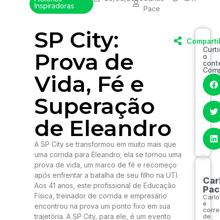
Inspiradoras
Pace
SP City:
Comparti
Curt
Prova de
o
cont
Comp
Vida, Fé e
Superação
de Eleandro
A SP City se transformou em muito mais que
uma corrida para Eleandro; ela se tornou uma
prova de vida, um marco de fé e recomeço
após enfrentar a batalha de seu filho na UTI.
Car
Aos 41 anos, este profissional de Educação
Pac
Física, treinador de corrida e empresário
Carlo
é
encontrou na prova um ponto fixo em sua
corre
trajetória. A SP City, para ele, é um evento
de