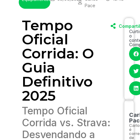
Pace
Tempo
Comparti
Curt
Oficial
o
cont
Comp
Corrida: O
Guia
Definitivo
2025
Tempo Oficial
Car
Corrida vs. Strava:
Pac
Carlo
é
Desvendando a
corre
de