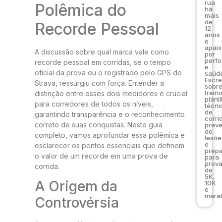
rua
Polêmica do
há
mais
de
Recorde Pessoal
12
anos
e
apai
A discussão sobre qual marca vale como
por
perf
recorde pessoal em corridas, se o tempo
e
oficial da prova ou o registrado pelo GPS do
saúde
Escr
Strava, ressurgiu com força. Entender a
sobr
trein
distinção entre esses dois medidores é crucial
plani
para corredores de todos os níveis,
técni
de
garantindo transparência e o reconhecimento
corri
correto de suas conquistas. Neste guia
prev
de
completo, vamos aprofundar essa polêmica e
lesõe
e
esclarecer os pontos essenciais que definem
prep
o valor de um recorde em uma prova de
para
prov
corrida.
de
5K,
A Origem da
10K
e
marat
Controvérsia