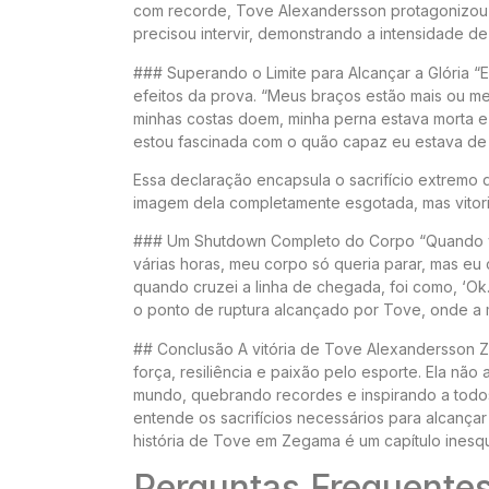
com recorde, Tove Alexandersson protagonizou
precisou intervir, demonstrando a intensidade de
### Superando o Limite para Alcançar a Glória “
efeitos da prova. “Meus braços estão mais ou men
minhas costas doem, minha perna estava morta e 
estou fascinada com o quão capaz eu estava de 
Essa declaração encapsula o sacrifício extremo
imagem dela completamente esgotada, mas vitoriosa,
### Um Shutdown Completo do Corpo “Quando vo
várias horas, meu corpo só queria parar, mas eu 
quando cruzei a linha de chegada, foi como, ‘Ok.
o ponto de ruptura alcançado por Tove, onde a m
## Conclusão A vitória de Tove Alexandersson
força, resiliência e paixão pelo esporte. Ela n
mundo, quebrando recordes e inspirando a todos
entende os sacrifícios necessários para alcança
história de Tove em Zegama é um capítulo inesquec
Perguntas Frequente