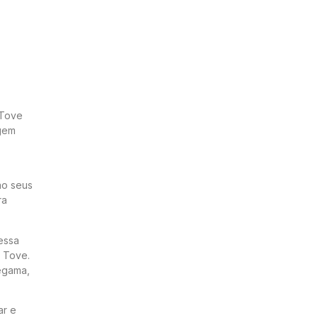
 Tove
agem
ão seus
ra
essa
u Tove.
Zegama,
ar e