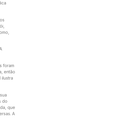
ica
 os
ói,
como,
 A
.
s foram
a, então
ilustra
 sua
s do
ada, que
ersas. A