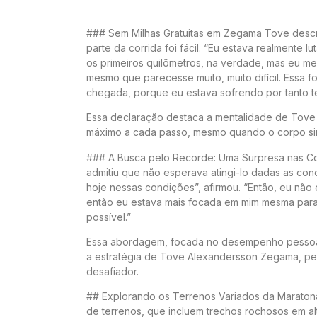
### Sem Milhas Gratuitas em Zegama Tove desc
parte da corrida foi fácil. “Eu estava realmente l
os primeiros quilômetros, na verdade, mas eu m
mesmo que parecesse muito, muito difícil. Essa f
chegada, porque eu estava sofrendo por tanto te
Essa declaração destaca a mentalidade de Tove
máximo a cada passo, mesmo quando o corpo sin
### A Busca pelo Recorde: Uma Surpresa nas C
admitiu que não esperava atingi-lo dadas as con
hoje nessas condições”, afirmou. “Então, eu não 
então eu estava mais focada em mim mesma para 
possível.”
Essa abordagem, focada no desempenho pessoal
a estratégia de Tove Alexandersson Zegama, per
desafiador.
## Explorando os Terrenos Variados da Maraton
de terrenos, que incluem trechos rochosos em alti