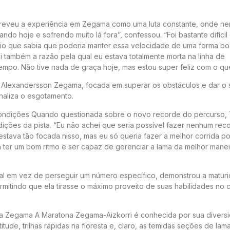
reveu a experiência em Zegama como uma luta constante, onde n
utando hoje e sofrendo muito lá fora”, confessou. “Foi bastante difíci
eio que sabia que poderia manter essa velocidade de uma forma bo
oi também a razão pela qual eu estava totalmente morta na linha de
mpo. Não tive nada de graça hoje, mas estou super feliz com o que 
 Alexandersson Zegama, focada em superar os obstáculos e dar o 
aliza o esgotamento.
ondições Quando questionada sobre o novo recorde do percurso,
dições da pista. “Eu não achei que seria possível fazer nenhum rec
estava tão focada nisso, mas eu só queria fazer a melhor corrida po
ter um bom ritmo e ser capaz de gerenciar a lama da melhor manei
 em vez de perseguir um número específico, demonstrou a matur
mitindo que ela tirasse o máximo proveito de suas habilidades no 
a Zegama A Maratona Zegama-Aizkorri é conhecida por sua divers
tude, trilhas rápidas na floresta e, claro, as temidas seções de lam