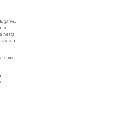
lugares.
u a
a nesta
rrendo a
s é uma
a
o