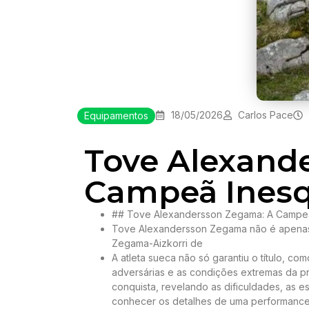
18/05/2026
Carlos Pace
Equipamentos
Tove Alexand
Campeã Inesq
## Tove Alexandersson Zegama: A Campeã
Tove Alexandersson Zegama não é apenas u
Zegama-Aizkorri de
A atleta sueca não só garantiu o título,
adversárias e as condições extremas da pr
conquista, revelando as dificuldades, as e
conhecer os detalhes de uma performance q