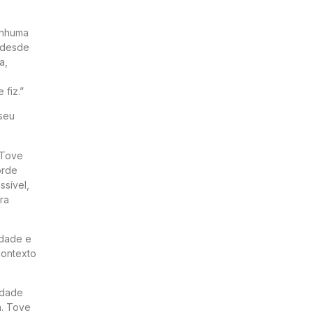
enhuma
l desde
a,
fiz.”
seu
 Tove
orde
ssível,
ra
idade e
contexto
idade
a. Tove