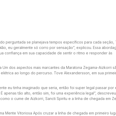
ndo perguntada se planejava tempos específicos para cada seção,
. “Não, eu geralmente só corro por sensação”, explicou. Essa abord
a confiança em sua capacidade de sentir o ritmo e responder às
a Um dos aspectos mais marcantes da Maratona Zegama-Aizkorri s
 elétrica ao longo do percurso. Tove Alexandersson, em sua primei
te eu tinha imaginado que seria, então foi super legal passar por 
É apenas tão alto, então sim, foi uma experiência legal”, descreve
como o cume de Aizkorri, Sancti Spiritu e a linha de chegada em 
a Mente Vitoriosa Após cruzar a linha de chegada em primeiro lug