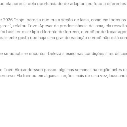
e ela aprecia pela oportunidade de adaptar seu foco a diferentes
de 2026 “Hoje, parecia que era a seção de lama, como em todos os 
ares”, relatou Tove. Apesar da predominância da lama, ela ressalto
 foi bom ter esse tipo diferente de terreno, e você pode focar agor
 realmente gosto que haja uma grande variação e você não está co
se adaptar e encontrar beleza mesmo nas condições mais difícei
ve Tove Alexandersson passou algumas semanas na região antes d
o percurso. Ela treinou em algumas seções mais de uma vez, buscand