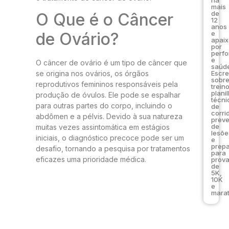
mais
de
O Que é o Câncer
12
anos
e
de Ovário?
apai
por
perf
e
O câncer de ovário é um tipo de câncer que
saúde
Escr
se origina nos ovários, os órgãos
sobr
reprodutivos femininos responsáveis pela
trein
plani
produção de óvulos. Ele pode se espalhar
técni
para outras partes do corpo, incluindo o
de
corri
abdômen e a pélvis. Devido à sua natureza
prev
de
muitas vezes assintomática em estágios
lesõe
iniciais, o diagnóstico precoce pode ser um
e
prep
desafio, tornando a pesquisa por tratamentos
para
eficazes uma prioridade médica.
prov
de
5K,
10K
e
marat