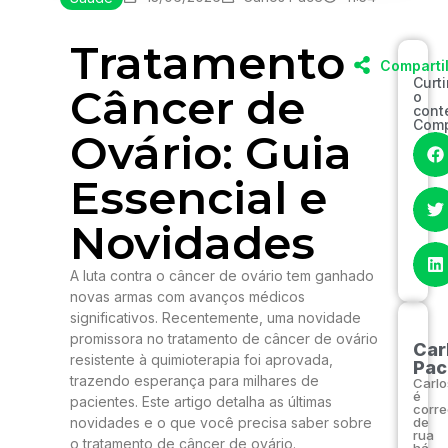
Tratamento
Comparti
Curt
Câncer de
o
cont
Comp
Ovário: Guia
Essencial e
Novidades
A luta contra o câncer de ovário tem ganhado
novas armas com avanços médicos
significativos. Recentemente, uma novidade
promissora no tratamento de câncer de ovário
Car
resistente à quimioterapia foi aprovada,
Pac
trazendo esperança para milhares de
Carlo
é
pacientes. Este artigo detalha as últimas
corre
novidades e o que você precisa saber sobre
de
rua
o tratamento de câncer de ovário.
há