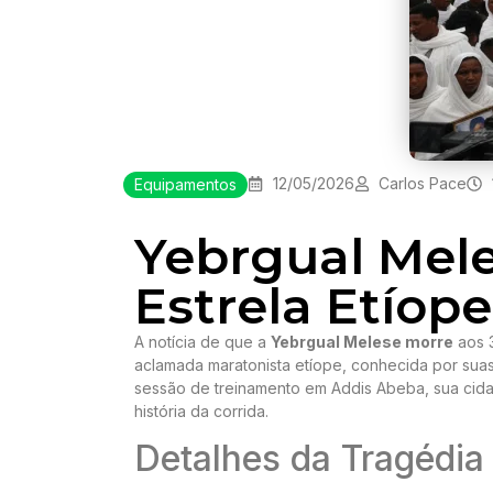
12/05/2026
Carlos Pace
Equipamentos
Yebrgual Mele
Estrela Etíop
A notícia de que a
Yebrgual Melese morre
aos 3
aclamada maratonista etíope, conhecida por sua
sessão de treinamento em Addis Abeba, sua cida
história da corrida.
Detalhes da Tragédia