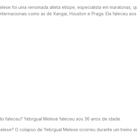
ese foi uma renomada atleta etíope, especialista em maratonas, q
internacionais como as de Xangai, Houston e Praga. Ela faleceu aos
o faleceu? Yebrgual Melese faleceu aos 36 anos de idade.
lese? O colapso de Yebrgual Melese ocorreu durante um treino e