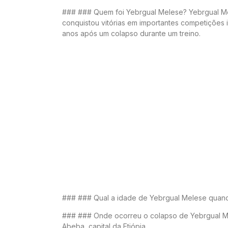
### ### Quem foi Yebrgual Melese? Yebrgual Mel
conquistou vitórias em importantes competições 
anos após um colapso durante um treino.
### ### Qual a idade de Yebrgual Melese quand
### ### Onde ocorreu o colapso de Yebrgual Me
Abeba, capital da Etiópia.