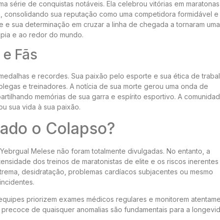
a série de conquistas notáveis. Ela celebrou vitórias em maratonas
a, consolidando sua reputação como uma competidora formidável e
rte e sua determinação em cruzar a linha de chegada a tornaram uma
iópia e ao redor do mundo.
 e Fãs
medalhas e recordes. Sua paixão pelo esporte e sua ética de traba
legas e treinadores. A notícia de sua morte gerou uma onda de
rtilhando memórias de sua garra e espírito esportivo. A comunida
ou sua vida à sua paixão.
ado o Colapso?
Yebrgual Melese não foram totalmente divulgadas. No entanto, a
ensidade dos treinos de maratonistas de elite e os riscos inerentes
extrema, desidratação, problemas cardíacos subjacentes ou mesmo
incidentes.
s equipes priorizem exames médicos regulares e monitorem atentam
o precoce de quaisquer anomalias são fundamentais para a longevi