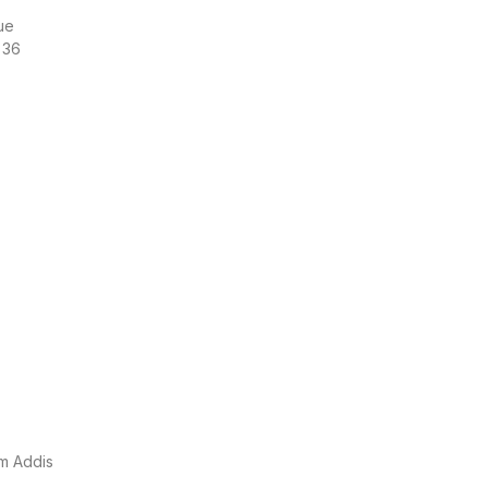
ue
 36
m Addis