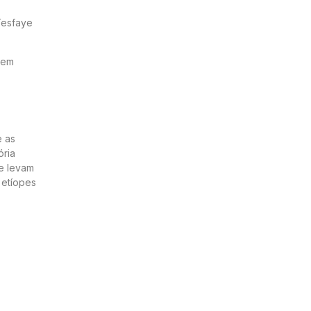
Tesfaye
 em
e as
ória
ue levam
 etíopes