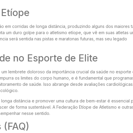
 Etíope
ção em corridas de longa distância, produzindo alguns dos maiores t
a um duro golpe para o atletismo etíope, que vê em suas atletas 
ia será sentida nas pistas e maratonas futuras, mas seu legado
.
de no Esporte de Elite
 lembrete doloroso da importância crucial da saúde no esporte d
mpurra os limites do corpo humano, e é fundamental que programa
nitoramento de saúde. Isso abrange desde avaliações cardiológicas
cológico.
e longa distância e promover uma cultura de bem-estar é essencial 
rescer de forma sustentável. A Federação Etíope de Atletismo e outra
esempenhar nesse sentido.
s (FAQ)