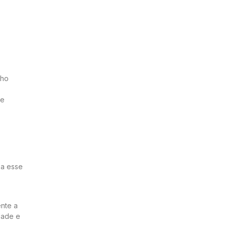
lho
de
 a esse
ente a
dade e