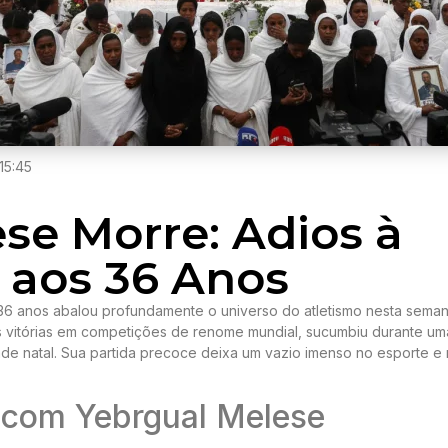
15:45
se Morre: Adios à
e aos 36 Anos
6 anos abalou profundamente o universo do atletismo nesta seman
s vitórias em competições de renome mundial, sucumbiu durante um
de natal. Sua partida precoce deixa um vazio imenso no esporte e
 com Yebrgual Melese